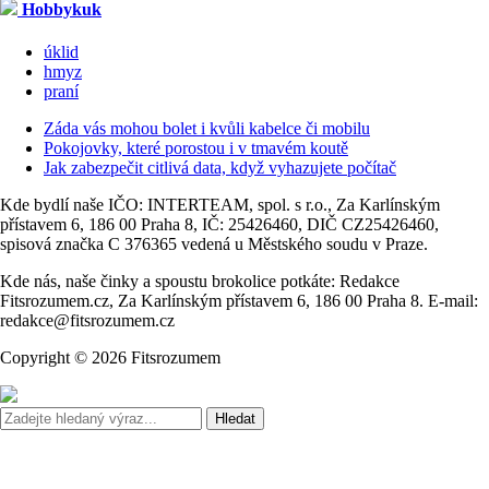
Hobbykuk
úklid
hmyz
praní
Záda vás mohou bolet i kvůli kabelce či mobilu
Pokojovky, které porostou i v tmavém koutě
Jak zabezpečit citlivá data, když vyhazujete počítač
Kde bydlí naše IČO: INTERTEAM, spol. s r.o., Za Karlínským
přístavem 6, 186 00 Praha 8, IČ: 25426460, DIČ CZ25426460,
spisová značka C 376365 vedená u Městského soudu v Praze.
Kde nás, naše činky a spoustu brokolice potkáte: Redakce
Fitsrozumem.cz, Za Karlínským přístavem 6, 186 00 Praha 8. E-mail:
redakce@fitsrozumem.cz
Copyright © 2026 Fitsrozumem