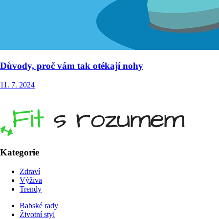
Důvody, proč vám tak otékají nohy
11. 7. 2024
Kategorie
Zdraví
Výživa
Trendy
Babské rady
Životní styl