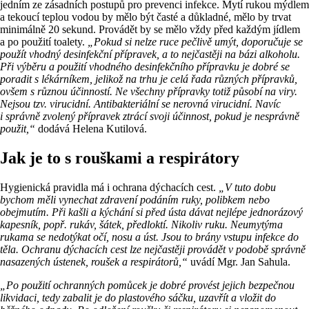
jedním ze zásadních postupů pro prevenci infekce. Mytí rukou mýdlem
a tekoucí teplou vodou by mělo být časté a důkladné, mělo by trvat
minimálně 20 sekund. Provádět by se mělo vždy před každým jídlem
a po použití toalety.
„Pokud si nelze ruce pečlivě umýt, doporučuje se
použít vhodný desinfekční přípravek, a to nejčastěji na bázi alkoholu.
Při výběru a použití vhodného desinfekčního přípravku je dobré se
poradit s lékárníkem, jelikož na trhu je celá řada různých přípravků,
ovšem s různou účinností. Ne všechny přípravky totiž působí na viry.
Nejsou tzv. virucidní. Antibakteriální se nerovná virucidní. Navíc
i správně zvolený přípravek ztrácí svoji účinnost, pokud je nesprávně
použit,“
dodává Helena Kutilová.
Jak je to s rouškami a respirátory
Hygienická pravidla má i ochrana dýchacích cest.
„V tuto dobu
bychom měli vynechat zdravení podáním ruky, polibkem nebo
obejmutím. Při kašli a kýchání si před ústa dávat nejlépe jednorázový
kapesník, popř. rukáv, šátek, předloktí. Nikoliv ruku. Neumytýma
rukama se nedotýkat očí, nosu a úst. Jsou to brány vstupu infekce do
těla. Ochranu dýchacích cest lze nejčastěji provádět v podobě správně
nasazených ústenek, roušek a respirátorů,“
uvádí Mgr. Jan Sahula.
„Po použití ochranných pomůcek je dobré provést jejich bezpečnou
likvidaci, tedy zabalit je do plastového sáčku, uzavřít a vložit do