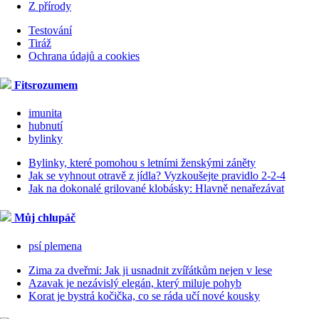
Z přírody
Testování
Tiráž
Ochrana údajů a cookies
Fitsrozumem
imunita
hubnutí
bylinky
Bylinky, které pomohou s letními ženskými záněty
Jak se vyhnout otravě z jídla? Vyzkoušejte pravidlo 2-2-4
Jak na dokonalé grilované klobásky: Hlavně nenařezávat
Můj chlupáč
psí plemena
Zima za dveřmi: Jak ji usnadnit zvířátkům nejen v lese
Azavak je nezávislý elegán, který miluje pohyb
Korat je bystrá kočička, co se ráda učí nové kousky