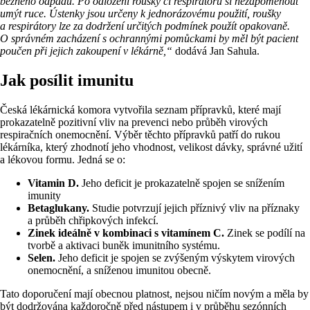
běžného odpadu. Po odložení roušky či respirátoru si nezapomenout
umýt ruce. Ústenky jsou určeny k jednorázovému použití, roušky
a respirátory lze za dodržení určitých podmínek použít opakovaně.
O správném zacházení s ochrannými pomůckami by měl být pacient
poučen při jejich zakoupení v lékárně,“
dodává Jan Sahula.
Jak posílit imunitu
Česká lékárnická komora vytvořila seznam přípravků, které mají
prokazatelně pozitivní vliv na prevenci nebo průběh virových
respiračních onemocnění. Výběr těchto přípravků patří do rukou
lékárníka, který zhodnotí jeho vhodnost, velikost dávky, správné užití
a lékovou formu. Jedná se o:
Vitamin D.
Jeho deficit je prokazatelně spojen se snížením
imunity
Betaglukany.
Studie potvrzují jejich příznivý vliv na příznaky
a průběh chřipkových infekcí.
Zinek ideálně v kombinaci s vitamínem C.
Zinek se podílí na
tvorbě a aktivaci buněk imunitního systému.
Selen.
Jeho deficit je spojen se zvýšeným výskytem virových
onemocnění, a sníženou imunitou obecně.
Tato doporučení mají obecnou platnost, nejsou ničím novým a měla by
být dodržována každoročně před nástupem i v průběhu sezónních