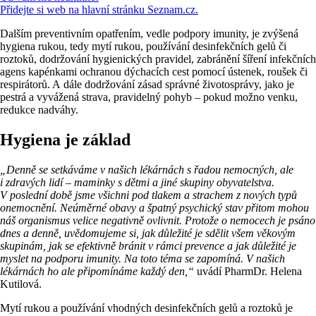
Přidejte si web na hlavní stránku Seznam.cz.
Dalším preventivním opatřením, vedle podpory imunity, je zvýšená
hygiena rukou, tedy mytí rukou, používání desinfekčních gelů či
roztoků, dodržování hygienických pravidel, zabránění šíření infekčních
agens kapénkami ochranou dýchacích cest pomocí ústenek, roušek či
respirátorů. A dále dodržování zásad správné životosprávy, jako je
pestrá a vyvážená strava, pravidelný pohyb – pokud možno venku,
redukce nadváhy.
Hygiena je základ
„Denně se setkáváme v našich lékárnách s řadou nemocných, ale
i zdravých lidí – maminky s dětmi a jiné skupiny obyvatelstva.
V poslední době jsme všichni pod tlakem a strachem z nových typů
onemocnění. Neúměrné obavy a špatný psychický stav přitom mohou
náš organismus velice negativně ovlivnit. Protože o nemocech je psáno
dnes a denně, uvědomujeme si, jak důležité je sdělit všem věkovým
skupinám, jak se efektivně bránit v rámci prevence a jak důležité je
myslet na podporu imunity. Na toto téma se zapomíná. V našich
lékárnách ho ale připomínáme každý den,“
uvádí PharmDr. Helena
Kutilová.
Mytí rukou a používání vhodných desinfekčních gelů a roztoků je