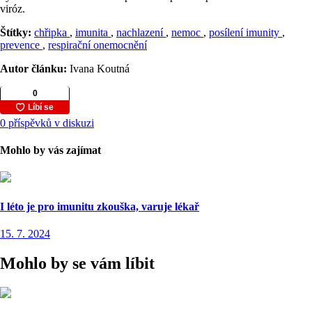
viróz.
Štítky:
chřipka
,
imunita
,
nachlazení
,
nemoc
,
posílení imunity
,
prevence
,
respirační onemocnění
Autor článku:
Ivana Koutná
0 příspěvků v diskuzi
Mohlo by vás zajímat
I léto je pro imunitu zkouška, varuje lékař
15. 7. 2024
Mohlo by se vám líbit