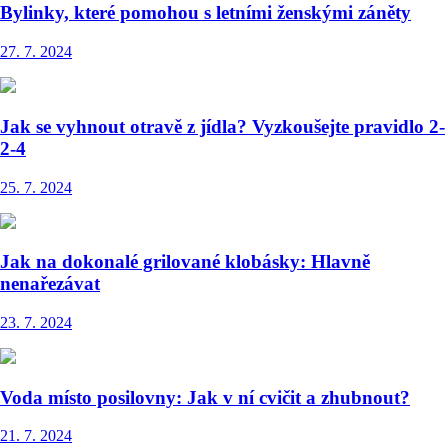
Bylinky, které pomohou s letními ženskými záněty
27. 7. 2024
Jak se vyhnout otravě z jídla? Vyzkoušejte pravidlo 2-
2-4
25. 7. 2024
Jak na dokonalé grilované klobásky: Hlavně
nenařezávat
23. 7. 2024
Voda místo posilovny: Jak v ní cvičit a zhubnout?
21. 7. 2024