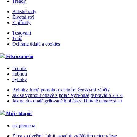
Trendy
Babské rady
Životní styl
Z přírody
Testování
Tiráž
Ochrana údajů a cookies
Fitsrozumem
imunita
hubnutí
bylinky
Bylinky, které pomohou s letními ženskými záněty
Jak se vyhnout otravě z jídla? Vyzkoušejte pravidlo 2-2-4
Jak na dokonalé grilované klobásky: Hlavně nenařezávat
Můj chlupáč
psí plemena
Zima za dveřmi: Jak ji usnadnit zvířátkům nejen v lese