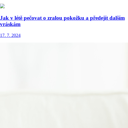
Jak v létě pečovat o zralou pokožku a předejít dalším
vráskám
17. 7. 2024