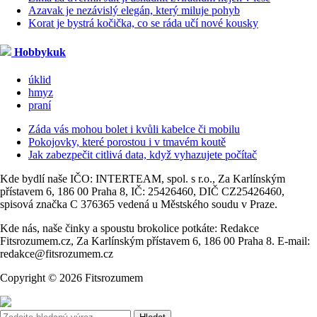
Azavak je nezávislý elegán, který miluje pohyb
Korat je bystrá kočička, co se ráda učí nové kousky
Hobbykuk
úklid
hmyz
praní
Záda vás mohou bolet i kvůli kabelce či mobilu
Pokojovky, které porostou i v tmavém koutě
Jak zabezpečit citlivá data, když vyhazujete počítač
Kde bydlí naše IČO: INTERTEAM, spol. s r.o., Za Karlínským
přístavem 6, 186 00 Praha 8, IČ: 25426460, DIČ CZ25426460,
spisová značka C 376365 vedená u Městského soudu v Praze.
Kde nás, naše činky a spoustu brokolice potkáte: Redakce
Fitsrozumem.cz, Za Karlínským přístavem 6, 186 00 Praha 8. E-mail:
redakce@fitsrozumem.cz
Copyright © 2026 Fitsrozumem