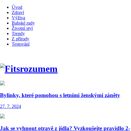
Úvod
Zdraví
Výživa
Babské rady
Životní styl
Trendy
Z přírody
Testování
Bylinky, které pomohou s letními ženskými záněty
27. 7. 2024
Jak se vyhnout otravě z jídla? Vyzkoušejte pravidlo 2-