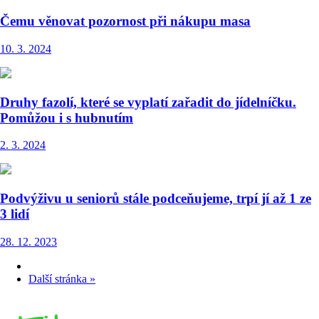
Čemu věnovat pozornost při nákupu masa
10. 3. 2024
Druhy fazolí, které se vyplatí zařadit do jídelníčku.
Pomůžou i s hubnutím
2. 3. 2024
Podvýživu u seniorů stále podceňujeme, trpí jí až 1 ze
3 lidí
28. 12. 2023
Další stránka »