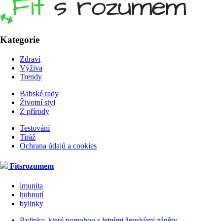
Kategorie
Zdraví
Výživa
Trendy
Babské rady
Životní styl
Z přírody
Testování
Tiráž
Ochrana údajů a cookies
Fitsrozumem
imunita
hubnutí
bylinky
Bylinky, které pomohou s letními ženskými záněty