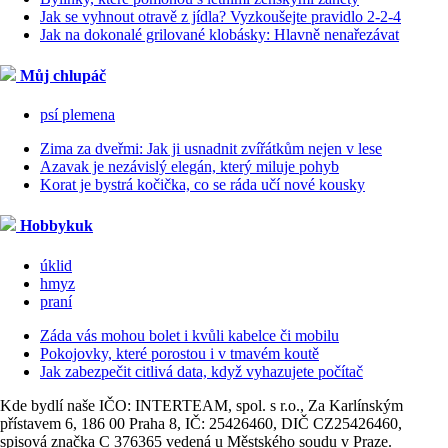
Jak se vyhnout otravě z jídla? Vyzkoušejte pravidlo 2-2-4
Jak na dokonalé grilované klobásky: Hlavně nenařezávat
Můj chlupáč
psí plemena
Zima za dveřmi: Jak ji usnadnit zvířátkům nejen v lese
Azavak je nezávislý elegán, který miluje pohyb
Korat je bystrá kočička, co se ráda učí nové kousky
Hobbykuk
úklid
hmyz
praní
Záda vás mohou bolet i kvůli kabelce či mobilu
Pokojovky, které porostou i v tmavém koutě
Jak zabezpečit citlivá data, když vyhazujete počítač
Kde bydlí naše IČO: INTERTEAM, spol. s r.o., Za Karlínským
přístavem 6, 186 00 Praha 8, IČ: 25426460, DIČ CZ25426460,
spisová značka C 376365 vedená u Městského soudu v Praze.