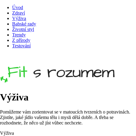
Úvod
Zdraví
Výživa
Babské rady
Životní styl
Trendy
Z přírody
Testování
Výživa
Pomůžeme vám zorientovat se v matoucích tvrzeních o potravinách.
Zjistíte, jaké jídlo vašemu tělu i mysli dělá dobře. A třeba se
rozhodnete, že něco už jíst vůbec nechcete.
Výživa