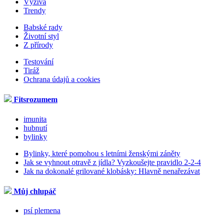
Výživa
Trendy
Babské rady
Životní styl
Z přírody
Testování
Tiráž
Ochrana údajů a cookies
Fitsrozumem
imunita
hubnutí
bylinky
Bylinky, které pomohou s letními ženskými záněty
Jak se vyhnout otravě z jídla? Vyzkoušejte pravidlo 2-2-4
Jak na dokonalé grilované klobásky: Hlavně nenařezávat
Můj chlupáč
psí plemena