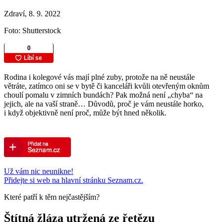
Zdraví, 8. 9. 2022
Foto: Shutterstock
Rodina i kolegové vás mají plné zuby, protože na ně neustále
větráte, zatímco oni se v bytě či kanceláři kvůli otevřeným oknům
choulí pomalu v zimních bundách? Pak možná není „chyba“ na
jejich, ale na vaší straně… Důvodů, proč je vám neustále horko,
i když objektivně není proč, může být hned několik.
Už vám nic neunikne!
Přidejte si web na hlavní stránku Seznam.cz.
Které patří k těm nejčastějším?
Štítná žláza utržená ze řetězu