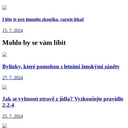
I léto je pro imunitu zkouška, varuje lékař
15. 7. 2024
Mohlo by se vám líbit
Bylinky, které pomohou s letními ženskými záněty
27. 7. 2024
Jak se vyhnout otravě z jídla? Vyzkoušejte pravidlo
2-2-4
25. 7. 2024