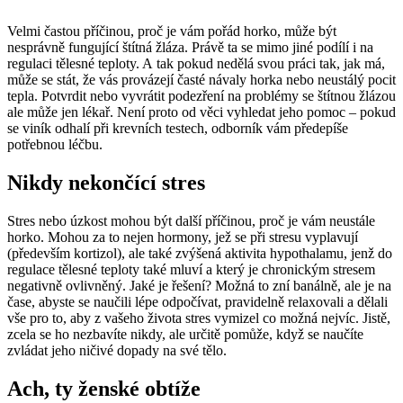
Velmi častou příčinou, proč je vám pořád horko, může být
nesprávně fungující štítná žláza. Právě ta se mimo jiné podílí i na
regulaci tělesné teploty. A tak pokud nedělá svou práci tak, jak má,
může se stát, že vás provázejí časté návaly horka nebo neustálý pocit
tepla. Potvrdit nebo vyvrátit podezření na problémy se štítnou žlázou
ale může jen lékař. Není proto od věci vyhledat jeho pomoc – pokud
se viník odhalí při krevních testech, odborník vám předepíše
potřebnou léčbu.
Nikdy nekončící stres
Stres nebo úzkost mohou být další příčinou, proč je vám neustále
horko. Mohou za to nejen hormony, jež se při stresu vyplavují
(především kortizol), ale také zvýšená aktivita hypothalamu, jenž do
regulace tělesné teploty také mluví a který je chronickým stresem
negativně ovlivněný. Jaké je řešení? Možná to zní banálně, ale je na
čase, abyste se naučili lépe odpočívat, pravidelně relaxovali a dělali
vše pro to, aby z vašeho života stres vymizel co možná nejvíc. Jistě,
zcela se ho nezbavíte nikdy, ale určitě pomůže, když se naučíte
zvládat jeho ničivé dopady na své tělo.
Ach, ty ženské obtíže