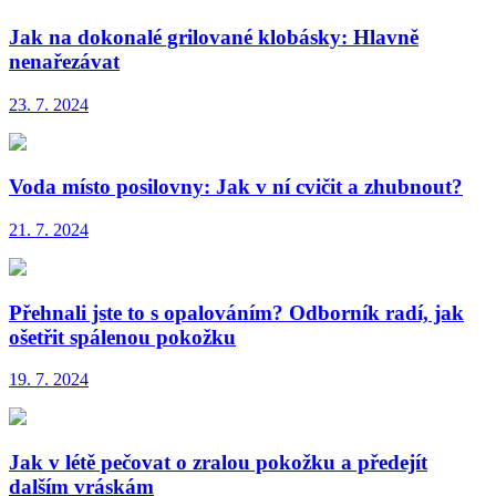
Jak na dokonalé grilované klobásky: Hlavně
nenařezávat
23. 7. 2024
Voda místo posilovny: Jak v ní cvičit a zhubnout?
21. 7. 2024
Přehnali jste to s opalováním? Odborník radí, jak
ošetřit spálenou pokožku
19. 7. 2024
Jak v létě pečovat o zralou pokožku a předejít
dalším vráskám