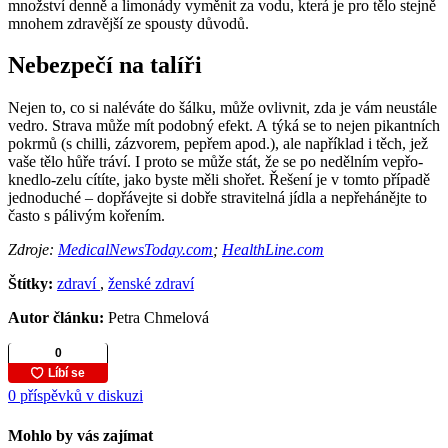
množství denně a limonády vyměnit za vodu, která je pro tělo stejně
mnohem zdravější ze spousty důvodů.
Nebezpečí na talíři
Nejen to, co si naléváte do šálku, může ovlivnit, zda je vám neustále
vedro. Strava může mít podobný efekt. A týká se to nejen pikantních
pokrmů (s chilli, zázvorem, pepřem apod.), ale například i těch, jež
vaše tělo hůře tráví. I proto se může stát, že se po nedělním vepřo-
knedlo-zelu cítíte, jako byste měli shořet. Řešení je v tomto případě
jednoduché – dopřávejte si dobře stravitelná jídla a nepřehánějte to
často s pálivým kořením.
Zdroje:
MedicalNewsToday.com
;
HealthLine.com
Štítky:
zdraví
,
ženské zdraví
Autor článku:
Petra Chmelová
0 příspěvků v diskuzi
Mohlo by vás zajímat