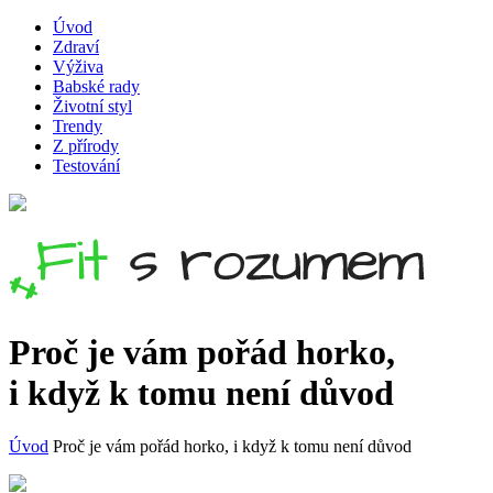
Úvod
Zdraví
Výživa
Babské rady
Životní styl
Trendy
Z přírody
Testování
Proč je vám pořád horko,
i když k tomu není důvod
Úvod
Proč je vám pořád horko, i když k tomu není důvod