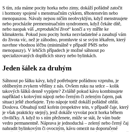
S tím, zda máme pocity horka nebo zimy, dokáží pořádně zatočit
i hormony spojené s menstruačním cyklem, těhotenstvím nebo
menopauzou. Návaly nejsou ničím neobvyklým, když menstruujete
nebo procházíte premenstruačním syndromem, když čekáte dítě,
nebo naopak váš „
reprodukční život
“ končí a vy míříte ke
klimakteriu. Pokud jsou pocity horka nezvladatelné a zasahují vám
do života víc, než je záhodno, promluvte si se svým lékařem, který
navrhne vhodnou léčbu (minimálně v případě PMS nebo
menopauzy). V lehčích případech je možné sáhnout po
specializovaných doplňcích stravy nebo bylinkách.
Jeden šálek za druhým
Sáhnout po šálku kávy, když potřebujete pořádnou vzpruhu, je
oblíbeným zvykem většiny z nás. Ovšem ruku na srdce – kolik
takových šálků denně vypijete? Zvláště pokud kávu kombinujete
například s kolovými nápoji nebo černým či zeleným čajem, pak
situaci ještě zhoršujete. Tyto nápoje totiž dokáží pořádně ohřát.
Doslova. Obsahují totiž kofein (respektive tein, v případě čaje, který
je však prakticky stejný), jenž dokáže vyvolat pocit horka během
chviličky. A když to s ním přeženete, může se stát, že vám bude
vedro permanentně. Náprava je jednoduchá – zelený nebo černý čaj
nahradit bylinkovým či ovocným, kávu omezit na doporučené