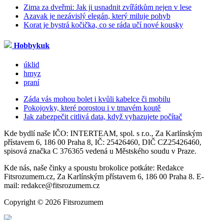
Zima za dveřmi: Jak ji usnadnit zvířátkům nejen v lese
Azavak je nezávislý elegán, který miluje pohyb
Korat je bystrá kočička, co se ráda učí nové kousky
Hobbykuk
úklid
hmyz
praní
Záda vás mohou bolet i kvůli kabelce či mobilu
Pokojovky, které porostou i v tmavém koutě
Jak zabezpečit citlivá data, když vyhazujete počítač
Kde bydlí naše IČO: INTERTEAM, spol. s r.o., Za Karlínským
přístavem 6, 186 00 Praha 8, IČ: 25426460, DIČ CZ25426460,
spisová značka C 376365 vedená u Městského soudu v Praze.
Kde nás, naše činky a spoustu brokolice potkáte: Redakce
Fitsrozumem.cz, Za Karlínským přístavem 6, 186 00 Praha 8. E-
mail: redakce@fitsrozumem.cz
Copyright © 2026 Fitsrozumem