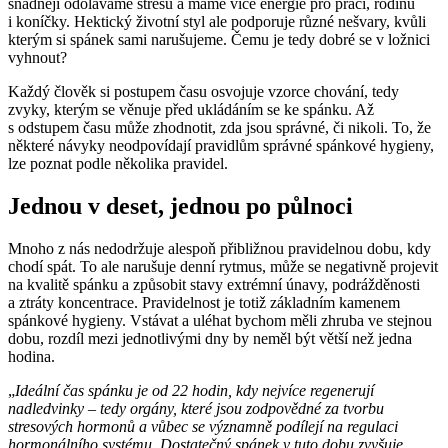
snadněji odoláváme stresu a máme více energie pro práci, rodinu
i koníčky. Hektický životní styl ale podporuje různé nešvary, kvůli
kterým si spánek sami narušujeme. Čemu je tedy dobré se v ložnici
vyhnout?
Každý člověk si postupem času osvojuje vzorce chování, tedy
zvyky, kterým se věnuje před ukládáním se ke spánku. Až
s odstupem času může zhodnotit, zda jsou správné, či nikoli. To, že
některé návyky neodpovídají pravidlům správné spánkové hygieny,
lze poznat podle několika pravidel.
Jednou v deset, jednou po půlnoci
Mnoho z nás nedodržuje alespoň přibližnou pravidelnou dobu, kdy
chodí spát. To ale narušuje denní rytmus, může se negativně projevit
na kvalitě spánku a způsobit stavy extrémní únavy, podrážděnosti
a ztráty koncentrace. Pravidelnost je totiž základním kamenem
spánkové hygieny. Vstávat a uléhat bychom měli zhruba ve stejnou
dobu, rozdíl mezi jednotlivými dny by neměl být větší než jedna
hodina.
„
Ideální čas spánku je od 22 hodin, kdy nejvíce regenerují
nadledvinky – tedy orgány, které jsou zodpovědné za tvorbu
stresových hormonů a vůbec se významně podílejí na regulaci
hormonálního systému. Dostatečný spánek v tuto dobu zvyšuje