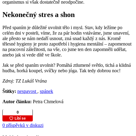
organismus si však dostatečně neodpočine.
Nekonečný stres a shon
Před spaním je důležité uvolnit tělo i mysl. Stav, kdy ležíme po
celém dni v posteli, víme, že za pár hodin vstáváme, jsme unavení,
ale přesto se nám nedaří usnout, zná snad každý z nás. Kromě
tělesné hygieny je proto zapotřebí i hygiena mentální – zapomenout
na pracovní záležitosti, na vše, co jsme ten den zapomněli udělat,
anebo jak si vede dítě ve škole.
Jak se před spaním uvolnit? Pomáhá ztlumené světlo, tichá a klidná
hudba, horká koupel, svíčky nebo jóga. Tak tedy dobrou noc!
Zdroj: TZ Lukáš Vrána
Štítky:
nespavost
,
spánek
Autor článku:
Petra Chmelová
0 příspěvků v diskuzi