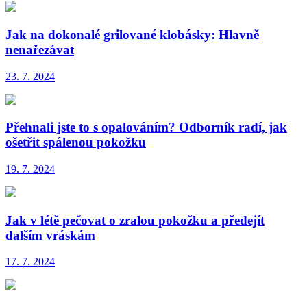
Jak na dokonalé grilované klobásky: Hlavně
nenařezávat
23. 7. 2024
Přehnali jste to s opalováním? Odborník radí, jak
ošetřit spálenou pokožku
19. 7. 2024
Jak v létě pečovat o zralou pokožku a předejít
dalším vráskám
17. 7. 2024