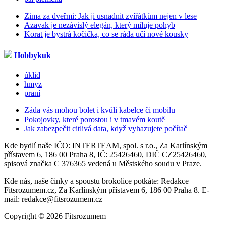
Zima za dveřmi: Jak ji usnadnit zvířátkům nejen v lese
Azavak je nezávislý elegán, který miluje pohyb
Korat je bystrá kočička, co se ráda učí nové kousky
Hobbykuk
úklid
hmyz
praní
Záda vás mohou bolet i kvůli kabelce či mobilu
Pokojovky, které porostou i v tmavém koutě
Jak zabezpečit citlivá data, když vyhazujete počítač
Kde bydlí naše IČO: INTERTEAM, spol. s r.o., Za Karlínským
přístavem 6, 186 00 Praha 8, IČ: 25426460, DIČ CZ25426460,
spisová značka C 376365 vedená u Městského soudu v Praze.
Kde nás, naše činky a spoustu brokolice potkáte: Redakce
Fitsrozumem.cz, Za Karlínským přístavem 6, 186 00 Praha 8. E-
mail: redakce@fitsrozumem.cz
Copyright © 2026 Fitsrozumem