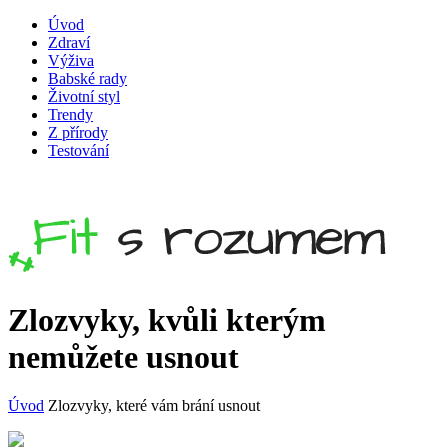
Úvod
Zdraví
Výživa
Babské rady
Životní styl
Trendy
Z přírody
Testování
Zlozvyky, kvůli kterým
nemůžete usnout
Úvod
Zlozvyky, které vám brání usnout