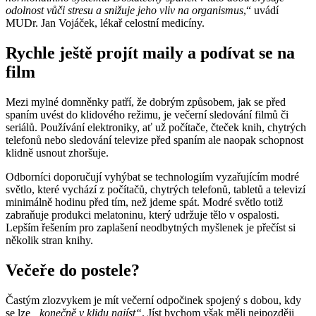
odolnost vůči stresu a snižuje jeho vliv na organismus
,“ uvádí
MUDr. Jan Vojáček, lékař celostní medicíny.
Rychle ještě projít maily a podívat se na
film
Mezi mylné domněnky patří, že dobrým způsobem, jak se před
spaním uvést do klidového režimu, je večerní sledování filmů či
seriálů. Používání elektroniky, ať už počítače, čteček knih, chytrých
telefonů nebo sledování televize před spaním ale naopak schopnost
klidně usnout zhoršuje.
Odborníci doporučují vyhýbat se technologiím vyzařujícím modré
světlo, které vychází z počítačů, chytrých telefonů, tabletů a televizí
minimálně hodinu před tím, než jdeme spát. Modré světlo totiž
zabraňuje produkci melatoninu, který udržuje tělo v ospalosti.
Lepším řešením pro zaplašení neodbytných myšlenek je přečíst si
několik stran knihy.
Večeře do postele?
Častým zlozvykem je mít večerní odpočinek spojený s dobou, kdy
se lze
„konečně v klidu najíst“
. Jíst bychom však měli nejpozději