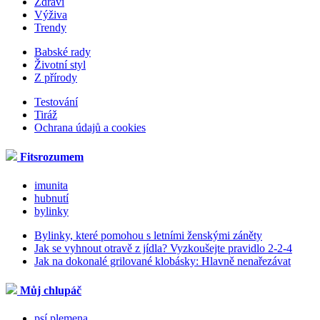
Zdraví
Výživa
Trendy
Babské rady
Životní styl
Z přírody
Testování
Tiráž
Ochrana údajů a cookies
Fitsrozumem
imunita
hubnutí
bylinky
Bylinky, které pomohou s letními ženskými záněty
Jak se vyhnout otravě z jídla? Vyzkoušejte pravidlo 2-2-4
Jak na dokonalé grilované klobásky: Hlavně nenařezávat
Můj chlupáč
psí plemena