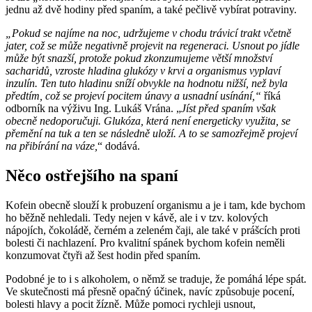
jednu až dvě hodiny před spaním, a také pečlivě vybírat potraviny.
„Pokud se najíme na noc, udržujeme v chodu trávicí trakt včetně
jater, což se může negativně projevit na regeneraci. Usnout po jídle
může být snazší, protože pokud zkonzumujeme větší množství
sacharidů, vzroste hladina glukózy v krvi a organismus vyplaví
inzulín. Ten tuto hladinu sníží obvykle na hodnotu nižší, než byla
předtím, což se projeví pocitem únavy a usnadní usínání,“
říká
odborník na výživu Ing. Lukáš Vrána. „
Jíst před spaním však
obecně nedoporučuji. Glukóza, která není energeticky využita, se
přemění na tuk a ten se následně uloží. A to se samozřejmě projeví
na přibírání na váze,
“ dodává.
Něco ostřejšího na spaní
Kofein obecně slouží k probuzení organismu a je i tam, kde bychom
ho běžně nehledali. Tedy nejen v kávě, ale i v tzv. kolových
nápojích, čokoládě, černém a zeleném čaji, ale také v prášcích proti
bolesti či nachlazení. Pro kvalitní spánek bychom kofein neměli
konzumovat čtyři až šest hodin před spaním.
Podobné je to i s alkoholem, o němž se traduje, že pomáhá lépe spát.
Ve skutečnosti má přesně opačný účinek, navíc způsobuje pocení,
bolesti hlavy a pocit žízně. Může pomoci rychleji usnout,