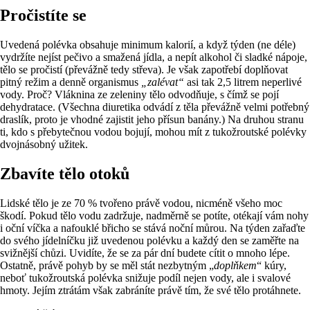
Pročistíte se
Uvedená polévka obsahuje minimum kalorií, a když týden (ne déle)
vydržíte nejíst pečivo a smažená jídla, a nepít alkohol či sladké nápoje,
tělo se pročistí (převážně tedy střeva). Je však zapotřebí doplňovat
pitný režim a denně organismus
„zalévat“
asi tak 2,5 litrem neperlivé
vody. Proč? Vláknina ze zeleniny tělo odvodňuje, s čímž se pojí
dehydratace. (Všechna diuretika odvádí z těla převážně velmi potřebný
draslík, proto je vhodné zajistit jeho přísun banány.) Na druhou stranu
ti, kdo s přebytečnou vodou bojují, mohou mít z tukožroutské polévky
dvojnásobný užitek.
Zbavíte tělo otoků
Lidské tělo je ze 70 % tvořeno právě vodou, nicméně všeho moc
škodí. Pokud tělo vodu zadržuje, nadměrně se potíte, otékají vám nohy
i oční víčka a nafouklé břicho se stává noční můrou. Na týden zařaďte
do svého jídelníčku již uvedenou polévku a každý den se zaměřte na
svižnější chůzi. Uvidíte, že se za pár dní budete cítit o mnoho lépe.
Ostatně, právě pohyb by se měl stát nezbytným „
doplňkem
“ kúry,
neboť tukožroutská polévka snižuje podíl nejen vody, ale i svalové
hmoty. Jejím ztrátám však zabráníte právě tím, že své tělo protáhnete.