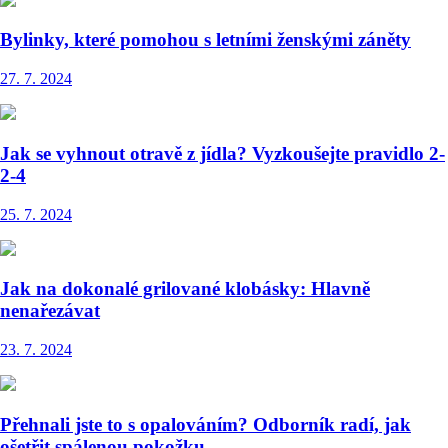
Bylinky, které pomohou s letními ženskými záněty
27. 7. 2024
Jak se vyhnout otravě z jídla? Vyzkoušejte pravidlo 2-
2-4
25. 7. 2024
Jak na dokonalé grilované klobásky: Hlavně
nenařezávat
23. 7. 2024
Přehnali jste to s opalováním? Odborník radí, jak
ošetřit spálenou pokožku