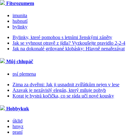
Fitsrozumem
imunita
hubnutí
bylinky
Bylinky, které pomohou s letními ženskými záněty
Jak se vyhnout otravě z jídla? Vyzkoušejte pravidlo 2-2-4
Jak na dokonalé grilované klobásky: Hlavně nenařezávat
Můj chlupáč
psí plemena
Zima za dveřmi: Jak ji usnadnit zvířátkům nejen v lese
Azavak je nezávislý elegán, který miluje pohyb
Korat je bystrá kočička, co se ráda učí nové kousky
Hobbykuk
úklid
hmyz
praní