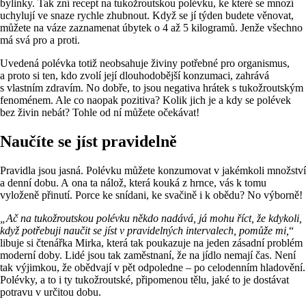
bylinky. Tak zní recept na tukožroutskou polévku, ke které se mnozí
uchylují ve snaze rychle zhubnout. Když se jí týden budete věnovat,
můžete na váze zaznamenat úbytek o 4 až 5 kilogramů. Jenže všechno
má svá pro a proti.
Uvedená polévka totiž neobsahuje živiny potřebné pro organismus,
a proto si ten, kdo zvolí její dlouhodobější konzumaci, zahrává
s vlastním zdravím. No dobře, to jsou negativa hrátek s tukožroutským
fenoménem. Ale co naopak pozitiva? Kolik jich je a kdy se polévek
bez živin nebát? Tohle od ní můžete očekávat!
Naučíte se jíst pravidelně
Pravidla jsou jasná. Polévku můžete konzumovat v jakémkoli množství
a denní dobu. A ona ta nálož, která kouká z hrnce, vás k tomu
vyloženě přinutí. Porce ke snídani, ke svačině i k obědu? No výborně!
„Ač na tukožroutskou polévku někdo nadává, já mohu říct, že kdykoli,
když potřebuji naučit se jíst v pravidelných intervalech, pomůže mi,
“
libuje si čtenářka Mirka, která tak poukazuje na jeden zásadní problém
moderní doby. Lidé jsou tak zaměstnaní, že na jídlo nemají čas. Není
tak výjimkou, že obědvají v pět odpoledne – po celodenním hladovění.
Polévky, a to i ty tukožroutské, připomenou tělu, jaké to je dostávat
potravu v určitou dobu.