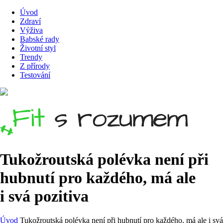
Úvod
Zdraví
Výživa
Babské rady
Životní styl
Trendy
Z přírody
Testování
Tukožroutská polévka není při
hubnutí pro každého, má ale
i svá pozitiva
Úvod
Tukožroutská polévka není při hubnutí pro každého, má ale i svá