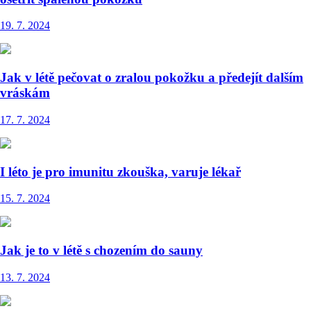
19. 7. 2024
Jak v létě pečovat o zralou pokožku a předejít dalším
vráskám
17. 7. 2024
I léto je pro imunitu zkouška, varuje lékař
15. 7. 2024
Jak je to v létě s chozením do sauny
13. 7. 2024