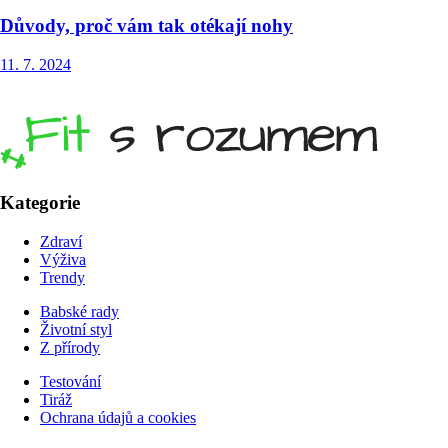
Důvody, proč vám tak otékají nohy
11. 7. 2024
Kategorie
Zdraví
Výživa
Trendy
Babské rady
Životní styl
Z přírody
Testování
Tiráž
Ochrana údajů a cookies