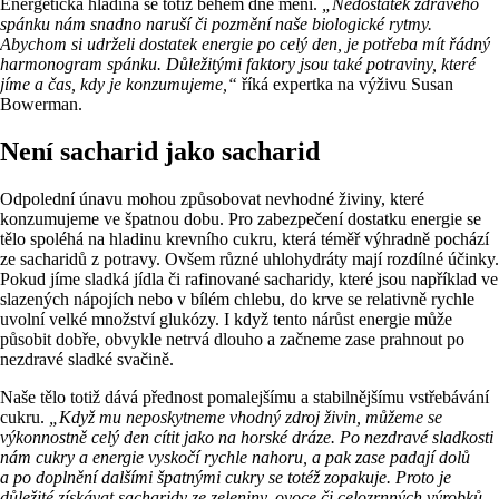
Energetická hladina se totiž během dne mění.
„Nedostatek zdravého
spánku nám snadno naruší či pozmění naše biologické rytmy.
Abychom si udrželi dostatek energie po celý den, je potřeba mít řádný
harmonogram spánku. Důležitými faktory jsou také potraviny, které
jíme a čas, kdy je konzumujeme,“
říká expertka na výživu Susan
Bowerman.
Není sacharid jako sacharid
Odpolední únavu mohou způsobovat nevhodné živiny, které
konzumujeme ve špatnou dobu. Pro zabezpečení dostatku energie se
tělo spoléhá na hladinu krevního cukru, která téměř výhradně pochází
ze sacharidů z potravy. Ovšem různé uhlohydráty mají rozdílné účinky.
Pokud jíme sladká jídla či rafinované sacharidy, které jsou například ve
slazených nápojích nebo v bílém chlebu, do krve se relativně rychle
uvolní velké množství glukózy. I když tento nárůst energie může
působit dobře, obvykle netrvá dlouho a začneme zase prahnout po
nezdravé sladké svačině.
Naše tělo totiž dává přednost pomalejšímu a stabilnějšímu vstřebávání
cukru.
„Když mu neposkytneme vhodný zdroj živin, můžeme se
výkonnostně celý den cítit jako na horské dráze. Po nezdravé sladkosti
nám cukry a energie vyskočí rychle nahoru, a pak zase padají dolů
a po doplnění dalšími špatnými cukry se totéž zopakuje. Proto je
důležité získávat sacharidy ze zeleniny, ovoce či celozrnných výrobků,