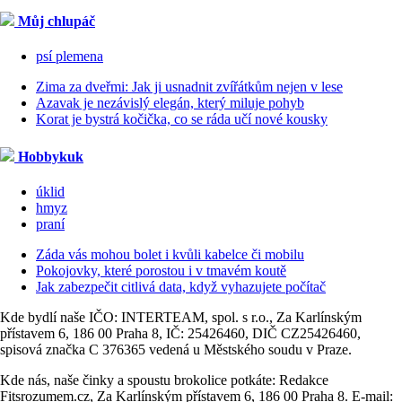
Můj chlupáč
psí plemena
Zima za dveřmi: Jak ji usnadnit zvířátkům nejen v lese
Azavak je nezávislý elegán, který miluje pohyb
Korat je bystrá kočička, co se ráda učí nové kousky
Hobbykuk
úklid
hmyz
praní
Záda vás mohou bolet i kvůli kabelce či mobilu
Pokojovky, které porostou i v tmavém koutě
Jak zabezpečit citlivá data, když vyhazujete počítač
Kde bydlí naše IČO: INTERTEAM, spol. s r.o., Za Karlínským
přístavem 6, 186 00 Praha 8, IČ: 25426460, DIČ CZ25426460,
spisová značka C 376365 vedená u Městského soudu v Praze.
Kde nás, naše činky a spoustu brokolice potkáte: Redakce
Fitsrozumem.cz, Za Karlínským přístavem 6, 186 00 Praha 8. E-mail: