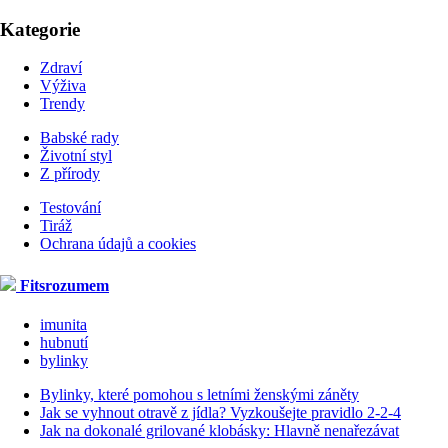
Kategorie
Zdraví
Výživa
Trendy
Babské rady
Životní styl
Z přírody
Testování
Tiráž
Ochrana údajů a cookies
Fitsrozumem
imunita
hubnutí
bylinky
Bylinky, které pomohou s letními ženskými záněty
Jak se vyhnout otravě z jídla? Vyzkoušejte pravidlo 2-2-4
Jak na dokonalé grilované klobásky: Hlavně nenařezávat