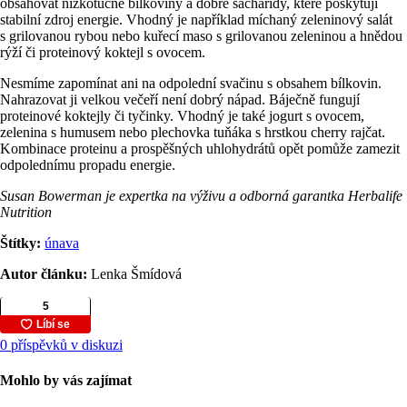
obsahovat nízkotučné bílkoviny a dobré sacharidy, které poskytují
stabilní zdroj energie. Vhodný je například míchaný zeleninový salát
s grilovanou rybou nebo kuřecí maso s grilovanou zeleninou a hnědou
rýží či proteinový koktejl s ovocem.
Nesmíme zapomínat ani na odpolední svačinu s obsahem bílkovin.
Nahrazovat ji velkou večeří není dobrý nápad. Báječně fungují
proteinové koktejly či tyčinky. Vhodný je také jogurt s ovocem,
zelenina s humusem nebo plechovka tuňáka s hrstkou cherry rajčat.
Kombinace proteinu a prospěšných uhlohydrátů opět pomůže zamezit
odpolednímu propadu energie.
Susan Bowerman je expertka na výživu a odborná garantka Herbalife
Nutrition
Štítky:
únava
Autor článku:
Lenka Šmídová
0 příspěvků v diskuzi
Mohlo by vás zajímat