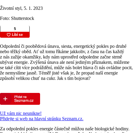
Životní styl, 5. 1. 2023
Foto: Shutterstock
Odpolední či poobědová únava, siesta, energetický pokles po druhé
nebo těžký oběd. Ať už tomu říkáme jakkoliv, z času na čas každý
z nás zažije okamžiky, kdy nám uprostřed odpoledne začne strmě
ubývat energie. Zvýšená únava ale není jediným příznakem, můžeme
se také cítit více podráždění, může nás bolet hlava či nás ovládne pocit,
že nemyslíme jasně. Téměř jisté však je, že propad naší energie
způsobí velikou chuť na cukr. Jak s tím bojovat?
Už vám nic neunikne!
Přidejte si web na hlavní stránku Seznam.cz.
Za odpolední pokles energie částečně můžou naše biologické hodiny.