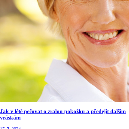
Jak v létě pečovat o zralou pokožku a předejít dalším
vráskám
17. 7. 2024