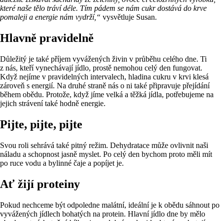
které naše tělo tráví déle. Tím pádem se nám cukr dostává do krve
pomaleji a energie nám vydrží,“
vysvětluje Susan.
Hlavně pravidelně
Důležitý je také příjem vyvážených živin v průběhu celého dne. Ti
z nás, kteří vynechávají jídlo, prostě nemohou celý den fungovat.
Když nejíme v pravidelných intervalech, hladina cukru v krvi klesá
zároveň s energií. Na druhé straně nás o ni také připravuje přejídání
během obědu. Protože, když jíme velká a těžká jídla, potřebujeme na
jejich strávení také hodně energie.
Pijte, pijte, pijte
Svou roli sehrává také pitný režim. Dehydratace může ovlivnit naši
náladu a schopnost jasně myslet. Po celý den bychom proto měli mít
po ruce vodu a bylinné čaje a popíjet je.
Ať žijí proteiny
Pokud nechceme být odpoledne malátní, ideální je k obědu sáhnout po
vyvážených jídlech bohatých na protein. Hlavní jídlo dne by mělo