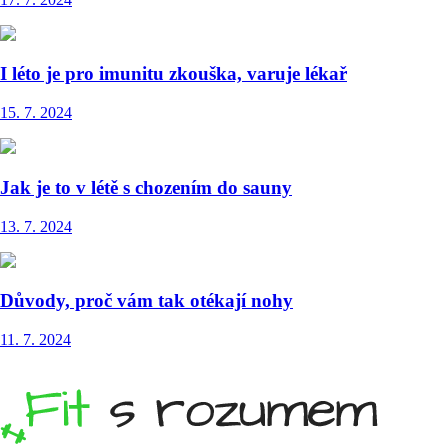
I léto je pro imunitu zkouška, varuje lékař
15. 7. 2024
Jak je to v létě s chozením do sauny
13. 7. 2024
Důvody, proč vám tak otékají nohy
11. 7. 2024