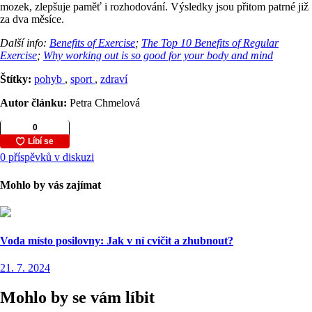
mozek, zlepšuje paměť i rozhodování. Výsledky jsou přitom patrné již
za dva měsíce.
Další info:
Benefits of Exercise
;
The Top 10 Benefits of Regular
Exercise
;
Why working out is so good for your body and mind
Štítky:
pohyb
,
sport
,
zdraví
Autor článku:
Petra Chmelová
0 příspěvků v diskuzi
Mohlo by vás zajímat
Voda místo posilovny: Jak v ní cvičit a zhubnout?
21. 7. 2024
Mohlo by se vám líbit