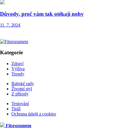
Důvody, proč vám tak otékají nohy
11. 7. 2024
Kategorie
Zdraví
Výživa
Trendy
Babské rady
Životní styl
Z přírody
Testování
Tiráž
Ochrana údajů a cookies
Fitsrozumem