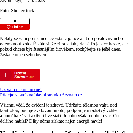
Životní styl, 11. 5. 2023
Foto: Shutterstock
Někdy se vám prostě nechce vstát z gauče a jít do posilovny nebo
odemknout kolo. Říkáte si, že zítra je taky den? To je sice hezké, ale
pokud chcete být šťastnějším člověkem, rozhýbejte se ještě dnes.
Získáte nejen sebedůvěru.
Už vám nic neunikne!
Přidejte si web na hlavní stránku Seznam.cz.
Všichni vědí, že cvičení je zdravé. Udržujte tělesnou váhu pod
kontrolou, buduje svalovou hmotu, podporuje mladistvý vzhled
a pomáhá zůstat aktivní i ve stáří. Je toho však mnohem víc. Co
dalšího nabízí? Díky němu získáte nejen energii navíc!