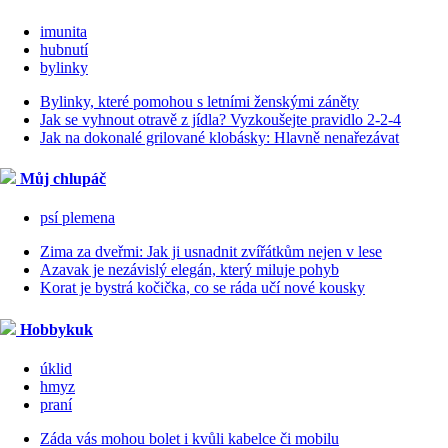
imunita
hubnutí
bylinky
Bylinky, které pomohou s letními ženskými záněty
Jak se vyhnout otravě z jídla? Vyzkoušejte pravidlo 2-2-4
Jak na dokonalé grilované klobásky: Hlavně nenařezávat
Můj chlupáč
psí plemena
Zima za dveřmi: Jak ji usnadnit zvířátkům nejen v lese
Azavak je nezávislý elegán, který miluje pohyb
Korat je bystrá kočička, co se ráda učí nové kousky
Hobbykuk
úklid
hmyz
praní
Záda vás mohou bolet i kvůli kabelce či mobilu