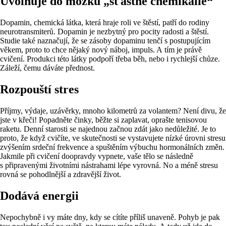
Uvolňuje do mozku „šťastné chemikálie“
Dopamin, chemická látka, která hraje roli ve štěstí, patří do rodiny
neurotransmiterů. Dopamin je nezbytný pro pocity radosti a štěstí.
Studie také naznačují, že se zásoby dopaminu tenčí s postupujícím
věkem, proto to chce nějaký nový náboj, impuls. A tím je právě
cvičení. Produkci této látky podpoří třeba běh, nebo i rychlejší chůze.
Záleží, čemu dáváte přednost.
Rozpouští stres
Příjmy, výdaje, uzávěrky, mnoho kilometrů za volantem? Není divu, že
jste v křeči! Popadněte činky, běžte si zaplavat, oprašte tenisovou
raketu. Denní starosti se najednou začnou zdát jako nedůležité. Je to
proto, že když cvičíte, ve skutečnosti se vystavujete nízké úrovni stresu
zvýšením srdeční frekvence a spuštěním výbuchu hormonálních změn.
Jakmile při cvičení doopravdy vypnete, vaše tělo se následně
s připravenými životními nástrahami lépe vyrovná. No a méně stresu
rovná se pohodlnější a zdravější život.
Dodává energii
Nepochybně i vy máte dny, kdy se cítíte příliš unaveně. Pohyb je pak