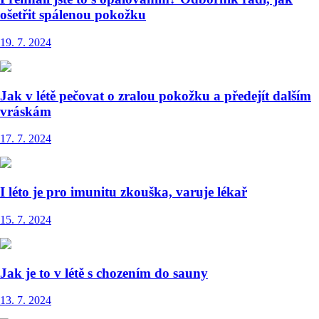
ošetřit spálenou pokožku
19. 7. 2024
Jak v létě pečovat o zralou pokožku a předejít dalším
vráskám
17. 7. 2024
I léto je pro imunitu zkouška, varuje lékař
15. 7. 2024
Jak je to v létě s chozením do sauny
13. 7. 2024