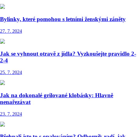
Bylinky, které pomohou s letními ženskými záněty
27. 7. 2024
Jak se vyhnout otravě z jídla? Vyzkoušejte pravidlo 2-
2-4
25. 7. 2024
Jak na dokonalé grilované klobásky: Hlavně
nenařezávat
23. 7. 2024
Přehnali jste to s opalováním? Odborník radí, jak