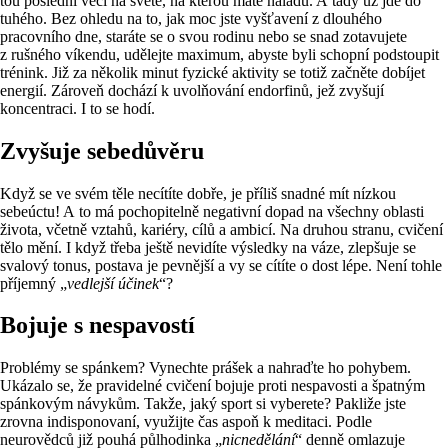
tou poslední věcí na světě, na kterou máte náladu. A tady už jde do
tuhého. Bez ohledu na to, jak moc jste vyšťavení z dlouhého
pracovního dne, staráte se o svou rodinu nebo se snad zotavujete
z rušného víkendu, udělejte maximum, abyste byli schopní podstoupit
trénink. Již za několik minut fyzické aktivity se totiž začněte dobíjet
energií. Zároveň dochází k uvolňování endorfinů, jež zvyšují
koncentraci. I to se hodí.
Zvyšuje sebedůvěru
Když se ve svém těle necítíte dobře, je příliš snadné mít nízkou
sebeúctu! A to má pochopitelně negativní dopad na všechny oblasti
života, včetně vztahů, kariéry, cílů a ambicí. Na druhou stranu, cvičení
tělo mění. I když třeba ještě nevidíte výsledky na váze, zlepšuje se
svalový tonus, postava je pevnější a vy se cítíte o dost lépe. Není tohle
příjemný „
vedlejší účinek
“?
Bojuje s nespavostí
Problémy se spánkem? Vynechte prášek a nahraďte ho pohybem.
Ukázalo se, že pravidelné cvičení bojuje proti nespavosti a špatným
spánkovým návykům. Takže, jaký sport si vyberete? Pakliže jste
zrovna indisponovaní, využijte čas aspoň k meditaci. Podle
neurovědců již pouhá půlhodinka „
nicnedělání
“ denně omlazuje