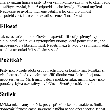
charakterizují hranaté prsty. Bývá velmi konzervativní, je to ctitel tradic
a zažitých zvyků, čemuž odpovídá i jeho leckdy přízemní myšlení.
Nedokáže se uvolnit, nicméně ostatní si ho cení pro pilnost
a spolehlivost. Lehce ho rozladí sebemenší maličkost.
Filosof
Jak už označení tohoto člověka napovídá, filosof je přemýšlivý
a hloubavý. Má ruku s vystouplými klouby, která poukazuje na jeho
náboženskou a liberální mysl. Nepatří mezi ty, kdo by se museli hádat,
napětí a nesoulad řeší spíš sám v sobě.
Požitkář
Prsty jako kužele zdobí osobu náchylnou ke konfliktům. Požitkář si
věci bere osobně a ve všem se příliš dlouho vrtá. Je lehké jej urazit
nebo zesměšnit. Má-li malý palec a měkkou ruku, mění názory jako
ponožky, bývá úzkostlivý a v běžném životě postrádá odvahu.
Snílek
Měkká ruka, samý dolíček, prsty spíš kónického charakteru. Snílka
doprovází úzkost, často smyšlené a ničím nepodložené teorie, lenost,