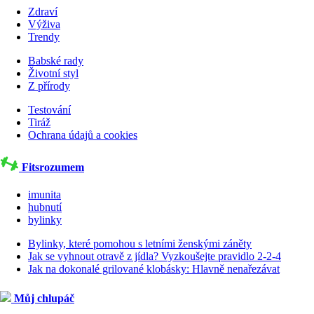
Zdraví
Výživa
Trendy
Babské rady
Životní styl
Z přírody
Testování
Tiráž
Ochrana údajů a cookies
Fitsrozumem
imunita
hubnutí
bylinky
Bylinky, které pomohou s letními ženskými záněty
Jak se vyhnout otravě z jídla? Vyzkoušejte pravidlo 2-2-4
Jak na dokonalé grilované klobásky: Hlavně nenařezávat
Můj chlupáč