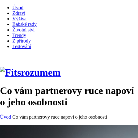
Úvod
Zdraví
Výživa
Babské rady
Životní styl
Trendy
Z přírody
Testování
Co vám partnerovy ruce napoví
o jeho osobnosti
Úvod
Co vám partnerovy ruce napoví o jeho osobnosti