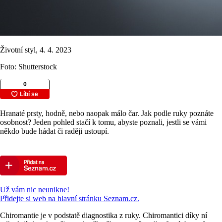
Životní styl, 4. 4. 2023
Foto: Shutterstock
Hranaté prsty, hodně, nebo naopak málo čar. Jak podle ruky poznáte
osobnost? Jeden pohled stačí k tomu, abyste poznali, jestli se vámi
někdo bude hádat či raději ustoupí.
Už vám nic neunikne!
Přidejte si web na hlavní stránku Seznam.cz.
Chiromantie je v podstatě diagnostika z ruky. Chiromantici díky ní