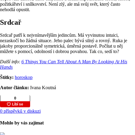
požitkářství i snílkovství. Není zlý, ale má svůj svět, který často
nehodlá opustit.
Srdcař
Srdcař patří k nejvnímavějším jedincům. Má vyvinutou intuici,
nezaskočí ho žádná situace. Jeho palec bývá silný a rovný. Ruka je
jakoby proporcionálně symetrická, úměrná postavě. Počítat u něj
můžete s pomocí, odolností i dobrou povahou. Tak co, sedí to?
Další info:
6 Things You Can Tell About A Man By Looking At His
Hands
Štítky:
horoskop
Autor článku:
Ivana Koutná
0 příspěvků v diskuzi
Mohlo by vás zajímat