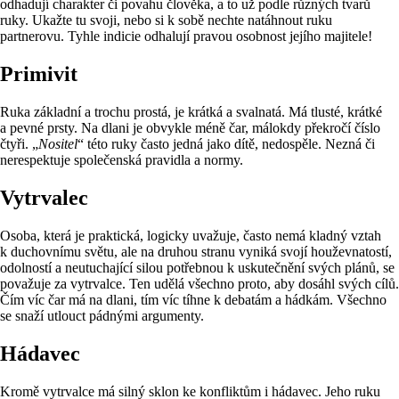
odhadují charakter či povahu člověka, a to už podle různých tvarů
ruky. Ukažte tu svoji, nebo si k sobě nechte natáhnout ruku
partnerovu. Tyhle indicie odhalují pravou osobnost jejího majitele!
Primivit
Ruka základní a trochu prostá, je krátká a svalnatá. Má tlusté, krátké
a pevné prsty. Na dlani je obvykle méně čar, málokdy překročí číslo
čtyři. „
Nositel
“ této ruky často jedná jako dítě, nedospěle. Nezná či
nerespektuje společenská pravidla a normy.
Vytrvalec
Osoba, která je praktická, logicky uvažuje, často nemá kladný vztah
k duchovnímu světu, ale na druhou stranu vyniká svojí houževnatostí,
odolností a neutuchající silou potřebnou k uskutečnění svých plánů, se
považuje za vytrvalce. Ten udělá všechno proto, aby dosáhl svých cílů.
Čím víc čar má na dlani, tím víc tíhne k debatám a hádkám. Všechno
se snaží utlouct pádnými argumenty.
Hádavec
Kromě vytrvalce má silný sklon ke konfliktům i hádavec. Jeho ruku