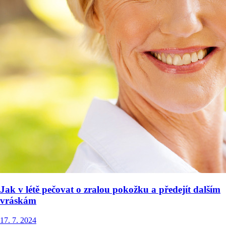
Jak v létě pečovat o zralou pokožku a předejít dalším
vráskám
17. 7. 2024