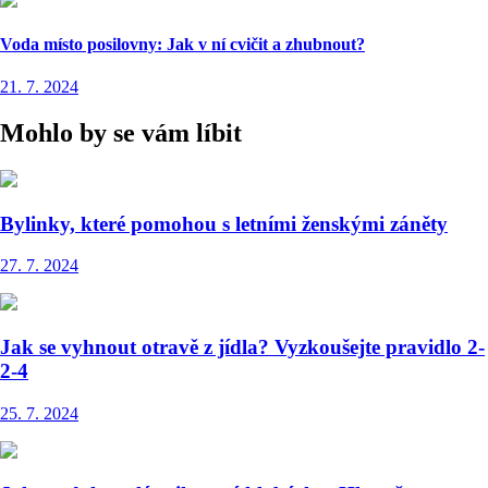
Voda místo posilovny: Jak v ní cvičit a zhubnout?
21. 7. 2024
Mohlo by se vám líbit
Bylinky, které pomohou s letními ženskými záněty
27. 7. 2024
Jak se vyhnout otravě z jídla? Vyzkoušejte pravidlo 2-
2-4
25. 7. 2024