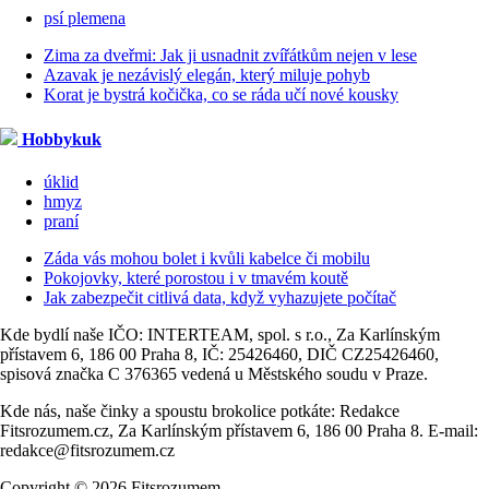
psí plemena
Zima za dveřmi: Jak ji usnadnit zvířátkům nejen v lese
Azavak je nezávislý elegán, který miluje pohyb
Korat je bystrá kočička, co se ráda učí nové kousky
Hobbykuk
úklid
hmyz
praní
Záda vás mohou bolet i kvůli kabelce či mobilu
Pokojovky, které porostou i v tmavém koutě
Jak zabezpečit citlivá data, když vyhazujete počítač
Kde bydlí naše IČO: INTERTEAM, spol. s r.o., Za Karlínským
přístavem 6, 186 00 Praha 8, IČ: 25426460, DIČ CZ25426460,
spisová značka C 376365 vedená u Městského soudu v Praze.
Kde nás, naše činky a spoustu brokolice potkáte: Redakce
Fitsrozumem.cz, Za Karlínským přístavem 6, 186 00 Praha 8. E-mail:
redakce@fitsrozumem.cz
Copyright © 2026 Fitsrozumem