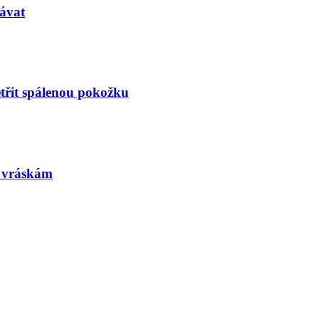
ávat
etřit spálenou pokožku
m vráskám