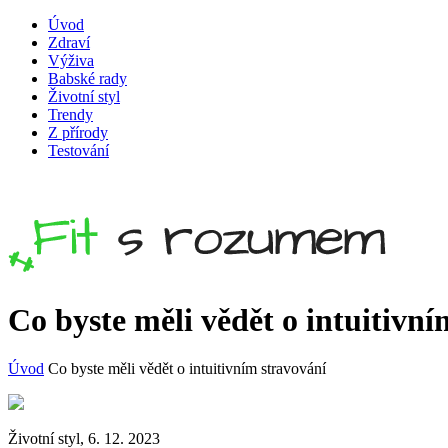
Úvod
Zdraví
Výživa
Babské rady
Životní styl
Trendy
Z přírody
Testování
Co byste měli vědět o intuitivní
Úvod
Co byste měli vědět o intuitivním stravování
Životní styl, 6. 12. 2023