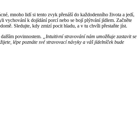
ácné, mnoho lidí si tento zvyk přenáší do každodenního života a jedí,
li vychování k dojídání porcí nebo se bojí plýtvání jídlem. Začněte
domě. Sledujte, kdy zmizí pocit hladu, a v tu chvíli přestaňte jíst.
i dalším povinnostem.
„Intuitivní stravování nám umožňuje zastavit se
žijete, lépe poznáte své stravovací návyky a váš jídelníček bude