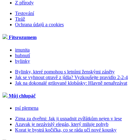
Z přírody
Testování
Tiráž
Ochrana údajů a cookies
Fitsrozumem
imunita
hubnutí
bylinky
Bylinky, které pomohou s letními ženskými záněty
Jak se vyhnout otravě z jídla? Vyzkoušejte pravidlo 2-2-4
Jak na dokonalé grilované klobásky: Hlavně nenařezávat
Můj chlupáč
psí plemena
Zima za dveřmi: Jak ji usnadnit zvířátkům nejen v lese
Azavak je nezávislý elegán, který miluje pohyb
Korat je bystrá kočička, co se ráda učí nové kousky