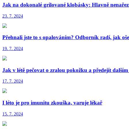
Jak na dokonalé grilované klobásky: Hlavně nenařez
23. 7. 2024
Přehnali jste to s opalováním? Odborník radí, jak oš
19. 7. 2024
Jak v létě pečovat o zralou pokožku a předejít další
17. 7. 2024
I léto je pro imunitu zkouška, varuje lékař
15. 7. 2024