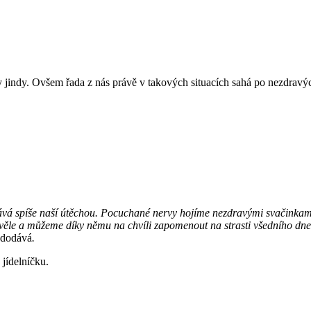
kdy jindy. Ovšem řada z nás právě v takových situacích sahá po nezdrav
 stává spíše naší útěchou. Pocuchané nervy hojíme nezdravými svačink
věle a můžeme díky němu na chvíli zapomenout na strasti všedního dne
dodává
.
 jídelníčku.