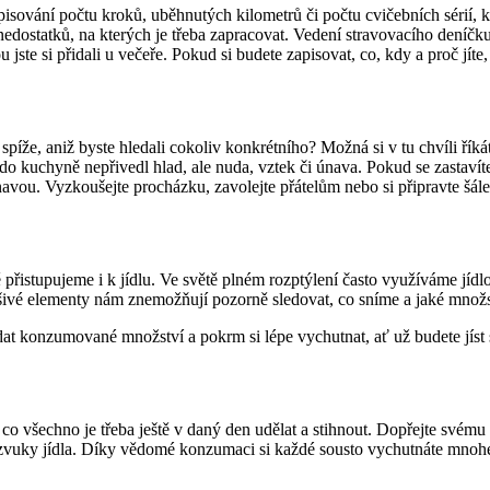
pisování počtu kroků, uběhnutých kilometrů či počtu cvičebních sérií, k
nedostatků, na kterých je třeba zapracovat. Vedení stravovacího deníč
jste si přidali u večeře. Pokud si budete zapisovat, co, kdy a proč jíte,
i spíže, aniž byste hledali cokoliv konkrétního? Možná si v tu chvíli řík
 do kuchyně nepřivedl hlad, ale nuda, vztek či únava. Pokud se zastavít
avou. Vyzkoušejte procházku, zavolejte přátelům nebo si připravte šále
přistupujeme i k jídlu. Ve světě plném rozptýlení často využíváme jídlo 
šivé elementy nám znemožňují pozorně sledovat, co sníme a jaké množs
ídat konzumované množství a pokrm si lépe vychutnat, ať už budete jíst 
o, co všechno je třeba ještě v daný den udělat a stihnout. Dopřejte své
 a zvuky jídla. Díky vědomé konzumaci si každé sousto vychutnáte mnoh