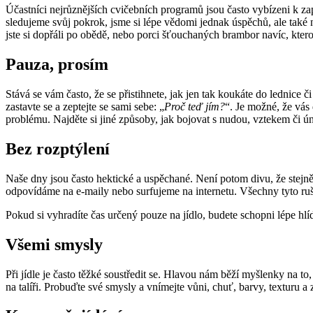
Účastníci nejrůznějších cvičebních programů jsou často vybízeni k za
sledujeme svůj pokrok, jsme si lépe vědomi jednak úspěchů, ale také 
jste si dopřáli po obědě, nebo porci šťouchaných brambor navíc, kterou 
Pauza, prosím
Stává se vám často, že se přistihnete, jak jen tak koukáte do lednice č
zastavte se a zeptejte se sami sebe: „
Proč teď jím?
“. Je možné, že vás
problému. Najděte si jiné způsoby, jak bojovat s nudou, vztekem či ún
Bez rozptýlení
Naše dny jsou často hektické a uspěchané. Není potom divu, že stejně 
odpovídáme na e-maily nebo surfujeme na internetu. Všechny tyto ru
Pokud si vyhradíte čas určený pouze na jídlo, budete schopni lépe hl
Všemi smysly
Při jídle je často těžké soustředit se. Hlavou nám běží myšlenky na t
na talíři. Probuďte své smysly a vnímejte vůni, chuť, barvy, texturu