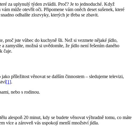
teré za uplynulý týden zvládli. Proč? Je to jednoduché. Když
ku vám může otevřít oči. Připomene vám oněch deset sušenek, které
 snadno odhalíte zlozvyky, kterých je třeba se zbavit.
áte, proč jste vůbec do kuchyně šli. Než si vezmete nějaké jídlo,
e a zamyslíte, možná si uvědomíte, že jídlo není řešením daného
k čaje.
jako příležitost věnovat se dalším činnostem – sledujeme televizi,
tví
[1]
.
sami, nebo s rodinou.
mu tělu alespoň 20 minut, kdy se budete věnovat výhradně tomu, co máte
em více a zároveň vás uspokojí menší množství jídla.