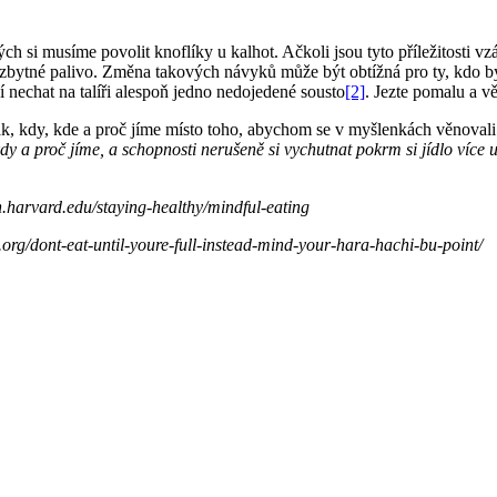
h si musíme povolit knoflíky u kalhot. Ačkoli jsou tyto příležitosti vz
nezbytné palivo. Změna takových návyků může být obtížná pro ty, kdo by
í nechat na talíři alespoň jedno nedojedené sousto
[2]
. Jezte pomalu a vě
ak, kdy, kde a proč jíme místo toho, abychom se v myšlenkách věnoval
y a proč jíme, a schopnosti nerušeně si vychutnat pokrm si jídlo více u
.harvard.edu/staying-healthy/mindful-eating
.org/dont-eat-until-youre-full-instead-mind-your-hara-hachi-bu-point/