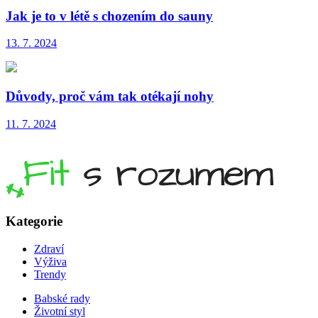
Jak je to v létě s chozením do sauny
13. 7. 2024
Důvody, proč vám tak otékají nohy
11. 7. 2024
Kategorie
Zdraví
Výživa
Trendy
Babské rady
Životní styl