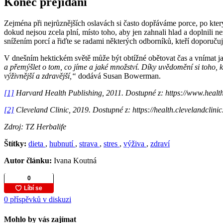
Konec přejídání
Zejména při nejrůznějších oslavách si často dopřáváme porce, po kterýc
dokud nejsou zcela plní, místo toho, aby jen zahnali hlad a doplnili 
snížením porcí a řiďte se radami některých odborníků, kteří doporučuj
V dnešním hektickém světě může být obtížné obětovat čas a vnímat j
a přemýšlet o tom, co jíme a jaké množství. Díky uvědomění si toho, kd
výživnější a zdravější,“
dodává Susan Bowerman.
[1]
Harvard Health Publishing, 2011. Dostupné z: https://www.health
[2]
Cleveland Clinic, 2019. Dostupné z: https://health.clevelandclinic
Zdroj: TZ Herbalife
Štítky:
dieta
,
hubnutí
,
strava
,
stres
,
výživa
,
zdraví
Autor článku:
Ivana Koutná
0 příspěvků v diskuzi
Mohlo by vás zajímat