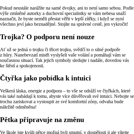
Pokud neustále narážíte na samé dvojky, ani to není samo sebou. Podle
výše zmíněné autorky a duchovní specialistky se vám nebesa snaží
naznačit, že byste neměli přestat věřit v lepší zítřky, i když se nyní
všechno jeví jako beznadějné. Stojíte na správné cestě, jen vykročit!
Trojka? O podporu není nouze
Ať už se jedná o trojku či třicet trojku, svědčí to o silné podpoře
z hůry. Nanebevzatí mistři vyslyšeli vaše volání a pomáhají vám se
současnou situací. Tak jejich symboly sledujte i nadále, dovedou vás
ke štěstí a spokojenosti.
Čtyřka jako pobídka k intuici
Veškerá láska, energie a podpora – to vše se odráží ve čtyřkách, které
vás také nabádají k tomu, abyste více důvěřovali své intuici. Nebojte se
trochu zariskovat a vystoupit ze své komfortní zóny, odvaha bude
náležitě odměněna!
Pětka připravuje na změnu
Ve škole jste kvůli pětce možná byli smutní, v dospělosti ji ale vítejte