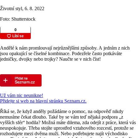
Životní styl, 6. 8. 2022
Foto: Shutterstock
Andělé k nám promlouvají nejrůznějšími způsoby. A jedním z nich
jsou opakující se číselné kombinace. Podezřele často potkáváte
jedničky, dvojky nebo trojky? Naučte se v nich číst!
Už vám nic neunikne!
Přidejte si web na hlavní stránku Seznam.cz.
Říká se, že když anděly požádáme o pomoc, na odpověď nikdy
nemusíme čekat dlouho. Také by se vám teď nějaká podpora „z
vyšších sfér“ hodila? Možná máte dilema, zda odejít z práce, která vás
neuspokojuje. Třeba stojíte uprostřed vztahového rozcestí, protože se
rozhodujete mezi dvěma muži. Nebo potřebujete najít východisko