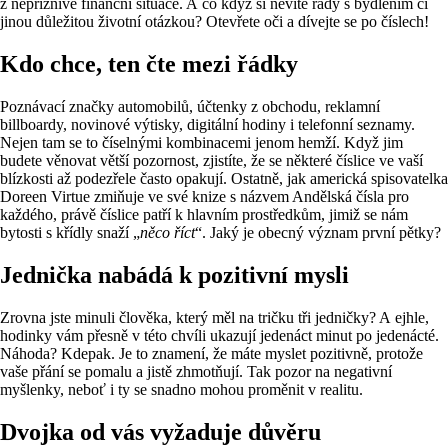
z nepříznivé finanční situace. A co když si nevíte rady s bydlením či
jinou důležitou životní otázkou? Otevřete oči a dívejte se po číslech!
Kdo chce, ten čte mezi řádky
Poznávací značky automobilů, účtenky z obchodu, reklamní
billboardy, novinové výtisky, digitální hodiny i telefonní seznamy.
Nejen tam se to číselnými kombinacemi jenom hemží. Když jim
budete věnovat větší pozornost, zjistíte, že se některé číslice ve vaší
blízkosti až podezřele často opakují. Ostatně, jak americká spisovatelka
Doreen Virtue zmiňuje ve své knize s názvem Andělská čísla pro
každého, právě číslice patří k hlavním prostředkům, jimiž se nám
bytosti s křídly snaží „
něco říct
“. Jaký je obecný význam první pětky?
Jednička nabádá k pozitivní mysli
Zrovna jste minuli člověka, který měl na tričku tři jedničky? A ejhle,
hodinky vám přesně v této chvíli ukazují jedenáct minut po jedenácté.
Náhoda? Kdepak. Je to znamení, že máte myslet pozitivně, protože
vaše přání se pomalu a jistě zhmotňují. Tak pozor na negativní
myšlenky, neboť i ty se snadno mohou proměnit v realitu.
Dvojka od vás vyžaduje důvěru