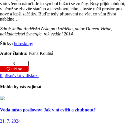
s otevřenou náručí. Je to symbol blížící se změny. Brzy přijde období,
v němž se zbavíte starého a nevyhovujícího, abyste měli prostor pro
nové a lepší začátky. Buďte tedy připraveni na vše, co vám život
nabídne…
Zdroj: kniha Andělská čísla pro každého, autor Doreen Virtue,
nakladatelství Synergie, rok vydání 2014
Štítky:
horoskopy
Autor článku:
Ivana Koutná
0 příspěvků v diskuzi
Mohlo by vás zajímat
Voda místo posilovny: Jak v ní cvičit a zhubnout?
21. 7. 2024