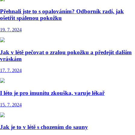
Přehnali jste to s opalováním? Odborník radí, jak
ošetřit spálenou pokožku
19. 7. 2024
Jak v létě pečovat o zralou pokožku a předejít dalším
vráskám
17. 7. 2024
I léto je pro imunitu zkouška, varuje lékař
15. 7. 2024
Jak je to v létě s chozením do sauny