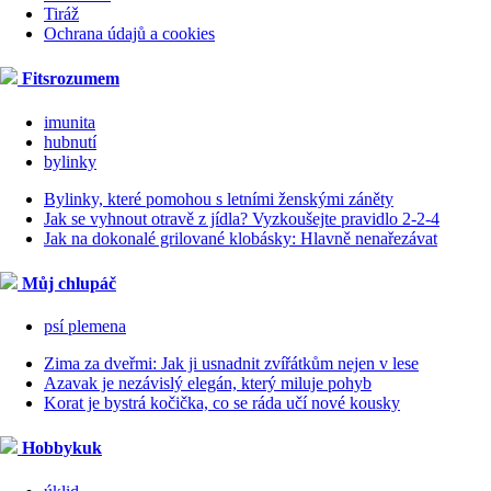
Tiráž
Ochrana údajů a cookies
Fitsrozumem
imunita
hubnutí
bylinky
Bylinky, které pomohou s letními ženskými záněty
Jak se vyhnout otravě z jídla? Vyzkoušejte pravidlo 2-2-4
Jak na dokonalé grilované klobásky: Hlavně nenařezávat
Můj chlupáč
psí plemena
Zima za dveřmi: Jak ji usnadnit zvířátkům nejen v lese
Azavak je nezávislý elegán, který miluje pohyb
Korat je bystrá kočička, co se ráda učí nové kousky
Hobbykuk