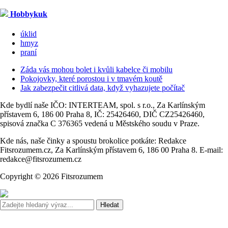
Hobbykuk
úklid
hmyz
praní
Záda vás mohou bolet i kvůli kabelce či mobilu
Pokojovky, které porostou i v tmavém koutě
Jak zabezpečit citlivá data, když vyhazujete počítač
Kde bydlí naše IČO: INTERTEAM, spol. s r.o., Za Karlínským
přístavem 6, 186 00 Praha 8, IČ: 25426460, DIČ CZ25426460,
spisová značka C 376365 vedená u Městského soudu v Praze.
Kde nás, naše činky a spoustu brokolice potkáte: Redakce
Fitsrozumem.cz, Za Karlínským přístavem 6, 186 00 Praha 8. E-mail:
redakce@fitsrozumem.cz
Copyright © 2026 Fitsrozumem