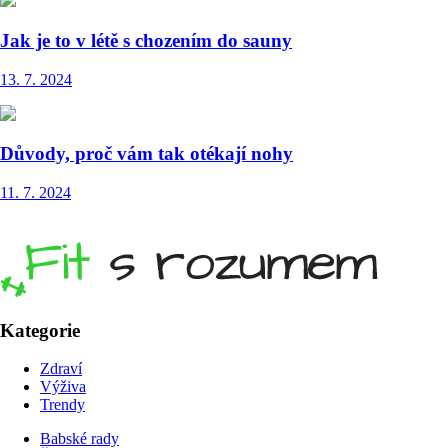
Jak je to v létě s chozením do sauny
13. 7. 2024
Důvody, proč vám tak otékají nohy
11. 7. 2024
Kategorie
Zdraví
Výživa
Trendy
Babské rady