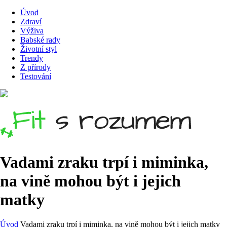
Úvod
Zdraví
Výživa
Babské rady
Životní styl
Trendy
Z přírody
Testování
Vadami zraku trpí i miminka,
na vině mohou být i jejich
matky
Úvod
Vadami zraku trpí i miminka, na vině mohou být i jejich matky