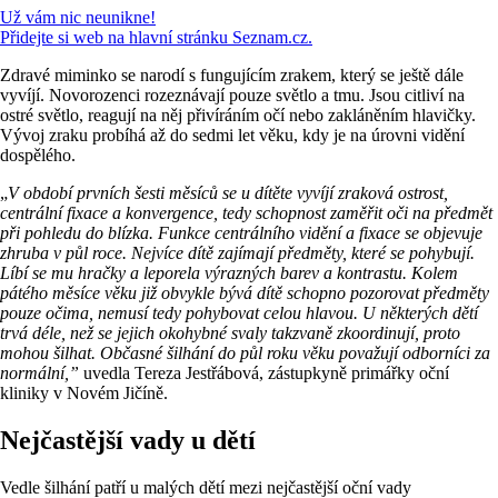
Už vám nic neunikne!
Přidejte si web na hlavní stránku Seznam.cz.
Zdravé miminko se narodí s fungujícím zrakem, který se ještě dále
vyvíjí. Novorozenci rozeznávají pouze světlo a tmu. Jsou citliví na
ostré světlo, reagují na něj přivíráním očí nebo zakláněním hlavičky.
Vývoj zraku probíhá až do sedmi let věku, kdy je na úrovni vidění
dospělého.
„
V období prvních šesti měsíců se u dítěte vyvíjí zraková ostrost,
centrální fixace a konvergence, tedy schopnost zaměřit oči na předmět
při pohledu do blízka. Funkce centrálního vidění a fixace se objevuje
zhruba v půl roce. Nejvíce dítě zajímají předměty, které se pohybují.
Líbí se mu hračky a leporela výrazných barev a kontrastu. Kolem
pátého měsíce věku již obvykle bývá dítě schopno pozorovat předměty
pouze očima, nemusí tedy pohybovat celou hlavou. U některých dětí
trvá déle, než se jejich okohybné svaly takzvaně zkoordinují, proto
mohou šilhat. Občasné šilhání do půl roku věku považují odborníci za
normální,”
uvedla Tereza Jestřábová, zástupkyně primářky oční
kliniky v Novém Jičíně.
Nejčastější vady u dětí
Vedle šilhání patří u malých dětí mezi nejčastější oční vady