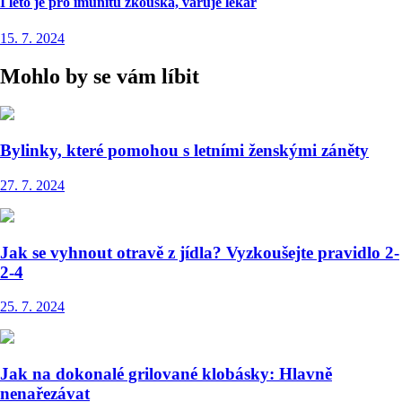
I léto je pro imunitu zkouška, varuje lékař
15. 7. 2024
Mohlo by se vám líbit
Bylinky, které pomohou s letními ženskými záněty
27. 7. 2024
Jak se vyhnout otravě z jídla? Vyzkoušejte pravidlo 2-
2-4
25. 7. 2024
Jak na dokonalé grilované klobásky: Hlavně
nenařezávat