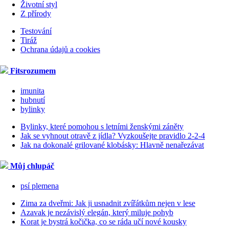
Životní styl
Z přírody
Testování
Tiráž
Ochrana údajů a cookies
Fitsrozumem
imunita
hubnutí
bylinky
Bylinky, které pomohou s letními ženskými záněty
Jak se vyhnout otravě z jídla? Vyzkoušejte pravidlo 2-2-4
Jak na dokonalé grilované klobásky: Hlavně nenařezávat
Můj chlupáč
psí plemena
Zima za dveřmi: Jak ji usnadnit zvířátkům nejen v lese
Azavak je nezávislý elegán, který miluje pohyb
Korat je bystrá kočička, co se ráda učí nové kousky