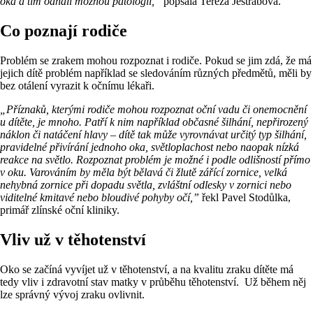
oka a tím odhalí možnou patologii,”
popsala Tereza Jestřábová.
Co poznají rodiče
Problém se zrakem mohou rozpoznat i rodiče. Pokud se jim zdá, že má
jejich dítě problém například se sledováním různých předmětů, měli by
bez otálení vyrazit k očnímu lékaři.
„Příznaků, kterými rodiče mohou rozpoznat oční vadu či onemocnění
u dítěte, je mnoho. Patří k nim například občasné šilhání, nepřirozený
náklon či natáčení hlavy – dítě tak může vyrovnávat určitý typ šilhání,
pravidelné přivírání jednoho oka, světloplachost nebo naopak nízká
reakce na světlo. Rozpoznat problém je možné i podle odlišností přímo
v oku. Varováním by měla být bělavá či žlutě zářící zornice, velká
nehybná zornice při dopadu světla, zvláštní odlesky v zornici nebo
viditelné kmitavé nebo bloudivé pohyby očí,”
řekl Pavel Stodůlka,
primář zlínské oční kliniky.
Vliv už v těhotenství
Oko se začíná vyvíjet už v těhotenství, a na kvalitu zraku dítěte má
tedy vliv i zdravotní stav matky v průběhu těhotenství. Už během něj
lze správný vývoj zraku ovlivnit.