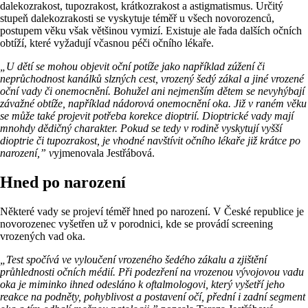
dalekozrakost, tupozrakost, krátkozrakost a astigmatismus. Určitý
stupeň dalekozrakosti se vyskytuje téměř u všech novorozenců,
postupem věku však většinou vymizí. Existuje ale řada dalších očních
obtíží, které vyžadují včasnou péči očního lékaře.
„U dětí se mohou objevit oční potíže jako například zúžení či
neprůchodnost kanálků slzných cest, vrozený šedý zákal a jiné vrozené
oční vady či onemocnění. Bohužel ani nejmenším dětem se nevyhýbají
závažné obtíže, například nádorová onemocnění oka. Již v raném věku
se může také projevit potřeba korekce dioptrií. Dioptrické vady mají
mnohdy dědičný charakter. Pokud se tedy v rodině vyskytují vyšší
dioptrie či tupozrakost, je vhodné navštívit očního lékaře již krátce po
narození,” v
yjmenovala Jestřábová.
Hned po narození
Některé vady se projeví téměř hned po narození. V České republice je
novorozenec vyšetřen už v porodnici, kde se provádí screening
vrozených vad oka.
„Test spočívá ve vyloučení vrozeného šedého zákalu a zjištění
průhlednosti očních médií. Při podezření na vrozenou vývojovou vadu
oka je miminko ihned odesláno k oftalmologovi, který vyšetří jeho
reakce na podněty, pohyblivost a postavení očí, přední i zadní segment