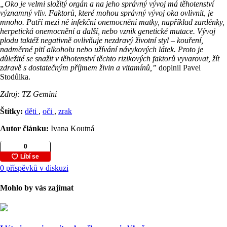
„Oko je velmi složitý orgán a na jeho správný vývoj má těhotenství
významný vliv. Faktorů, které mohou správný vývoj oka ovlivnit, je
mnoho. Patří mezi ně infekční onemocnění matky, například zarděnky,
herpetická onemocnění a další, nebo vznik genetické mutace. Vývoj
plodu taktéž negativně ovlivňuje nezdravý životní styl – kouření,
nadměrné pití alkoholu nebo užívání návykových látek. Proto je
důležité se snažit v těhotenství těchto rizikových faktorů vyvarovat, žít
zdravě s dostatečným příjmem živin a vitamínů,”
doplnil Pavel
Stodůlka.
Zdroj: TZ Gemini
Štítky:
děti
,
oči
,
zrak
Autor článku:
Ivana Koutná
0 příspěvků v diskuzi
Mohlo by vás zajímat