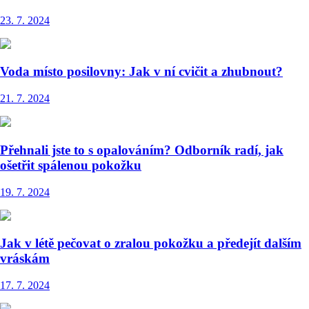
23. 7. 2024
Voda místo posilovny: Jak v ní cvičit a zhubnout?
21. 7. 2024
Přehnali jste to s opalováním? Odborník radí, jak
ošetřit spálenou pokožku
19. 7. 2024
Jak v létě pečovat o zralou pokožku a předejít dalším
vráskám
17. 7. 2024