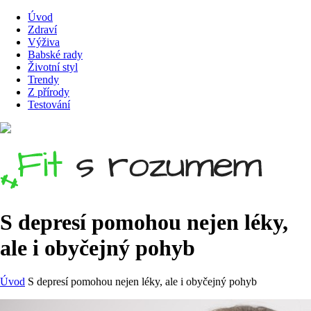
Úvod
Zdraví
Výživa
Babské rady
Životní styl
Trendy
Z přírody
Testování
S depresí pomohou nejen léky,
ale i obyčejný pohyb
Úvod
S depresí pomohou nejen léky, ale i obyčejný pohyb