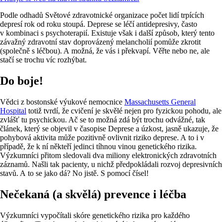
Podle odhadů Světové zdravotnické organizace počet lidí trpících
depresí rok od roku stoupá. Deprese se léčí antidepresivy, často
v kombinaci s psychoterapií. Existuje však i další způsob, který tento
závažný zdravotní stav doprovázený melancholií pomůže zkrotit
(společně s léčbou). A možná, že vás i překvapí. Věřte nebo ne, ale
stačí se trochu víc rozhýbat.
Do boje!
Vědci z bostonské výukové nemocnice
Massachusetts General
Hospital
totiž tvrdí, že cvičení je skvělé nejen pro fyzickou pohodu, ale
zvlášť tu psychickou. Ač se to možná zdá být trochu odvážné, tak
článek, který se objevil v časopise Deprese a úzkost, jasně ukazuje, že
pohybová aktivita může pozitivně ovlivnit riziko deprese. A to i v
případě, že k ní někteří jedinci tíhnou vinou genetického rizika.
Výzkumníci přitom sledovali dva miliony elektronických zdravotních
záznamů. Našli tak pacienty, u nichž předpokládali rozvoj depresivních
stavů. A to se jako dá? No jistě. S pomocí čísel!
Nečekaná (a skvělá) prevence i léčba
Výzkumníci vypočítali skóre genetického rizika pro každého