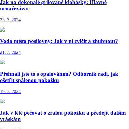
Jak na dokonalé grilované klobásky: Hlavně
nenařezávat
23. 7. 2024
Voda místo posilovny: Jak v ní cvičit a zhubnout?
21. 7. 2024
Přehnali jste to s opalováním? Odborník radí, jak
ošetřit spálenou pokožku
19. 7. 2024
Jak v létě pečovat o zralou pokožku a předejít dalším
vráskám