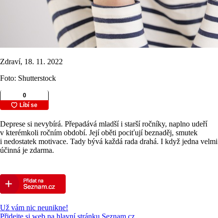
Zdraví, 18. 11. 2022
Foto: Shutterstock
Deprese si nevybírá. Přepadává mladší i starší ročníky, naplno udeří
v kterémkoli ročním období. Její oběti pociťují beznaděj, smutek
i nedostatek motivace. Tady bývá každá rada drahá. I když jedna velmi
účinná je zdarma.
Už vám nic neunikne!
Přidejte si web na hlavní stránku Seznam.cz.