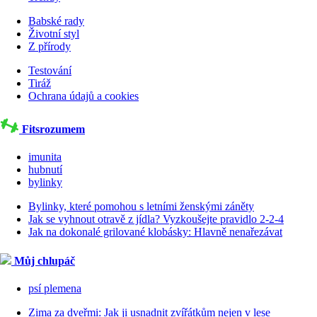
Babské rady
Životní styl
Z přírody
Testování
Tiráž
Ochrana údajů a cookies
Fitsrozumem
imunita
hubnutí
bylinky
Bylinky, které pomohou s letními ženskými záněty
Jak se vyhnout otravě z jídla? Vyzkoušejte pravidlo 2-2-4
Jak na dokonalé grilované klobásky: Hlavně nenařezávat
Můj chlupáč
psí plemena
Zima za dveřmi: Jak ji usnadnit zvířátkům nejen v lese