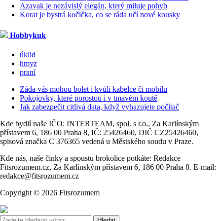
Azavak je nezávislý elegán, který miluje pohyb
Korat je bystrá kočička, co se ráda učí nové kousky
Hobbykuk
úklid
hmyz
praní
Záda vás mohou bolet i kvůli kabelce či mobilu
Pokojovky, které porostou i v tmavém koutě
Jak zabezpečit citlivá data, když vyhazujete počítač
Kde bydlí naše IČO: INTERTEAM, spol. s r.o., Za Karlínským
přístavem 6, 186 00 Praha 8, IČ: 25426460, DIČ CZ25426460,
spisová značka C 376365 vedená u Městského soudu v Praze.
Kde nás, naše činky a spoustu brokolice potkáte: Redakce
Fitsrozumem.cz, Za Karlínským přístavem 6, 186 00 Praha 8. E-mail:
redakce@fitsrozumem.cz
Copyright © 2026 Fitsrozumem