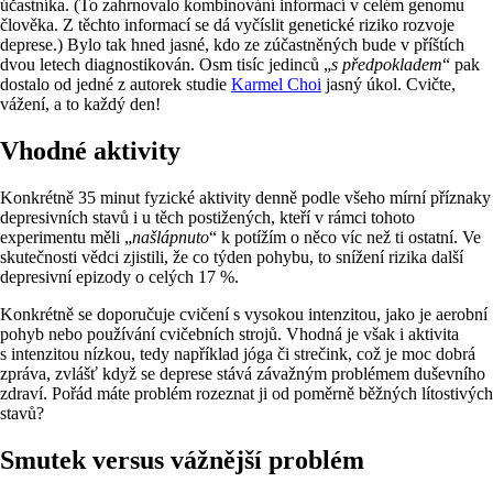
účastníka. (To zahrnovalo kombinování informací v celém genomu
člověka. Z těchto informací se dá vyčíslit genetické riziko rozvoje
deprese.) Bylo tak hned jasné, kdo ze zúčastněných bude v příštích
dvou letech diagnostikován. Osm tisíc jedinců „
s předpokladem
“ pak
dostalo od jedné z autorek studie
Karmel Choi
jasný úkol. Cvičte,
vážení, a to každý den!
Vhodné aktivity
Konkrétně 35 minut fyzické aktivity denně podle všeho mírní příznaky
depresivních stavů i u těch postižených, kteří v rámci tohoto
experimentu měli „
našlápnuto
“ k potížím o něco víc než ti ostatní. Ve
skutečnosti vědci zjistili, že co týden pohybu, to snížení rizika další
depresivní epizody o celých 17 %.
Konkrétně se doporučuje cvičení s vysokou intenzitou, jako je aerobní
pohyb nebo používání cvičebních strojů. Vhodná je však i aktivita
s intenzitou nízkou, tedy například jóga či strečink, což je moc dobrá
zpráva, zvlášť když se deprese stává závažným problémem duševního
zdraví. Pořád máte problém rozeznat ji od poměrně běžných lítostivých
stavů?
Smutek versus vážnější problém