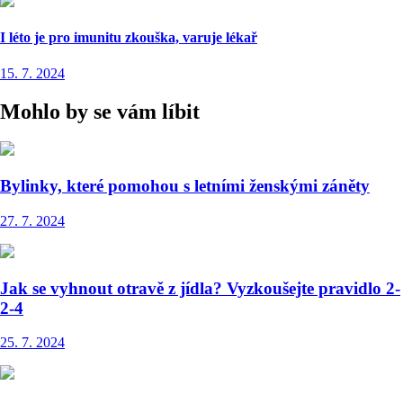
I léto je pro imunitu zkouška, varuje lékař
15. 7. 2024
Mohlo by se vám líbit
Bylinky, které pomohou s letními ženskými záněty
27. 7. 2024
Jak se vyhnout otravě z jídla? Vyzkoušejte pravidlo 2-
2-4
25. 7. 2024