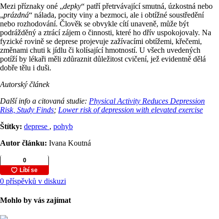
Mezi příznaky oné „
depky
“ patří přetrvávající smutná, úzkostná nebo
„
prázdná
“ nálada, pocity viny a bezmoci, ale i obtížné soustředění
nebo rozhodování. Člověk se obvykle cítí unaveně, může být
podrážděný a ztrácí zájem o činnosti, které ho dřív uspokojovaly. Na
fyzické rovině se deprese projevuje zažívacími obtížemi, křečemi,
změnami chuti k jídlu či kolísající hmotností. U všech uvedených
potíží by lékaři měli zdůraznit důležitost cvičení, jež evidentně dělá
dobře tělu i duši.
Autorský článek
Další info a citovaná studie:
Physical Activity Reduces Depression
Risk, Study Finds
;
Lower risk of depression with elevated exercise
Štítky:
deprese
,
pohyb
Autor článku:
Ivana Koutná
0 příspěvků v diskuzi
Mohlo by vás zajímat