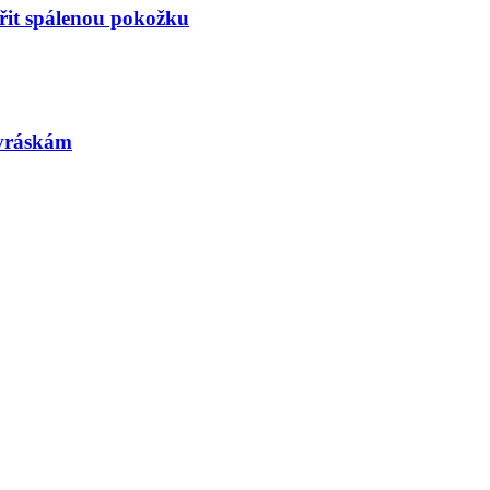
třit spálenou pokožku
 vráskám