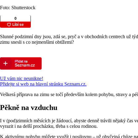
Foto: Shutterstock
Slunné podzimní dny jsou, zdá se, pryč a v obchodních centrech už týdn
zimu snesli s co nejmenšími obtížemi?
Už vám nic neunikne!
Přidejte si web na hlavní stránku Seznam.cz.
Veškerá příprava na zimu se točí především kolem pohybu, stravy a péč
Pěkně na vzduchu
I v (pod)zimních měsících je žádoucí, abyste denně trávili nějaký čas 
vyrazit i na delší procházku, třeba s celou rodinou.
K aktivnímu pohybu můžete využít i posilovnu – už obyčejná chůze na b