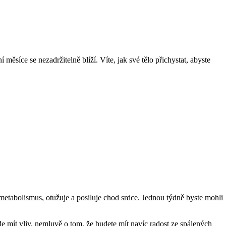
síce se nezadržitelně blíží. Víte, jak své tělo přichystat, abyste
 metabolismus, otužuje a posiluje chod srdce. Jednou týdně byste mohli
e mít vliv, nemluvě o tom, že budete mít navíc radost ze spálených