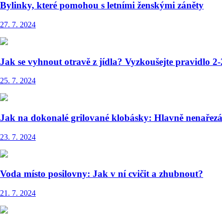
Bylinky, které pomohou s letními ženskými záněty
27. 7. 2024
Jak se vyhnout otravě z jídla? Vyzkoušejte pravidlo 2-
25. 7. 2024
Jak na dokonalé grilované klobásky: Hlavně nenařez
23. 7. 2024
Voda místo posilovny: Jak v ní cvičit a zhubnout?
21. 7. 2024