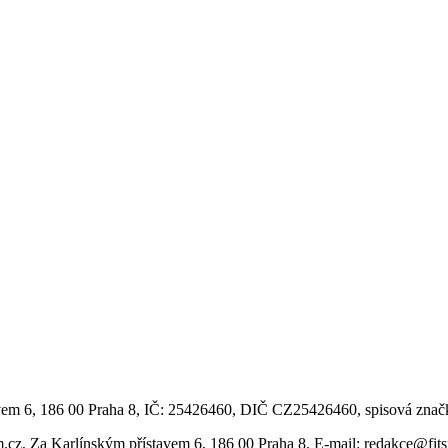
vem 6, 186 00 Praha 8, IČ: 25426460, DIČ CZ25426460, spisová znač
m.cz, Za Karlínským přístavem 6, 186 00 Praha 8. E-mail: redakce@fi