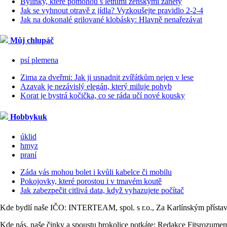
Bylinky, které pomohou s letními ženskými záněty
Jak se vyhnout otravě z jídla? Vyzkoušejte pravidlo 2-2-4
Jak na dokonalé grilované klobásky: Hlavně nenařezávat
Můj chlupáč
psí plemena
Zima za dveřmi: Jak ji usnadnit zvířátkům nejen v lese
Azavak je nezávislý elegán, který miluje pohyb
Korat je bystrá kočička, co se ráda učí nové kousky
Hobbykuk
úklid
hmyz
praní
Záda vás mohou bolet i kvůli kabelce či mobilu
Pokojovky, které porostou i v tmavém koutě
Jak zabezpečit citlivá data, když vyhazujete počítač
Kde bydlí naše IČO: INTERTEAM, spol. s r.o., Za Karlínským přísta
Kde nás, naše činky a spoustu brokolice potkáte: Redakce Fitsrozume