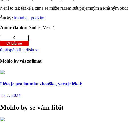
Není to tak těžké a zima se může rázem stát příjemným a krásným obd
Štítky:
imunita
,
podzim
Autor článku:
Andrea Veselá
0 příspěvků v diskuzi
Mohlo by vás zajímat
I léto je pro imunitu zkouška, varuje lékař
15. 7. 2024
Mohlo by se vám líbit