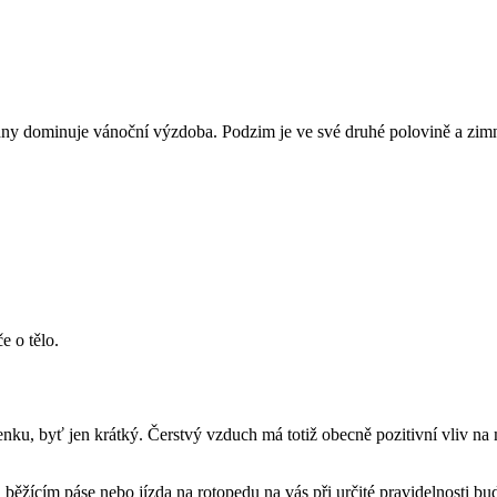
y dominuje vánoční výzdoba. Podzim je ve své druhé polovině a zimní mě
e o tělo.
venku, byť jen krátký. Čerstvý vzduch má totiž obecně pozitivní vliv na
ěžícím páse nebo jízda na rotopedu na vás při určité pravidelnosti bud