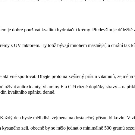
m je dobré používat kvalitní hydratační krémy. Především je důležité za
y s UV faktorem. Ty totiž bývají mnohem mastnější, a chrání tak kůži 
te aktivně sportovat. Dbejte proto na zvýšený přísun vitaminů, zejména 
 užívat antioxidanty, vitaminy E a C či různé doplňky stravy – napříkl
odin kvalitního spánku denně.
u. Každý den byste měli dbát zejména na dostatečný přísun bílkovin. V 
u a kysaného zelí, obecně by se mělo jednat o minimálně 500 gramů sez