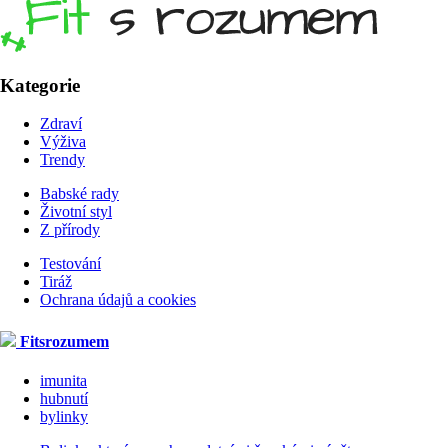
Kategorie
Zdraví
Výživa
Trendy
Babské rady
Životní styl
Z přírody
Testování
Tiráž
Ochrana údajů a cookies
Fitsrozumem
imunita
hubnutí
bylinky