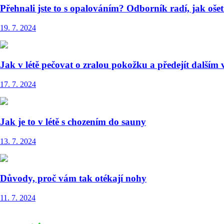
Přehnali jste to s opalováním? Odborník radí, jak oše
19. 7. 2024
Jak v létě pečovat o zralou pokožku a předejít dalším
17. 7. 2024
Jak je to v létě s chozením do sauny
13. 7. 2024
Důvody, proč vám tak otékají nohy
11. 7. 2024