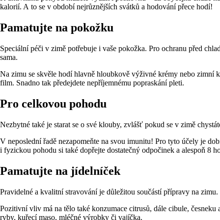
kalorií. A to se v období nejrůznějších svátků a hodování přece hodí!
Pamatujte na pokožku
Speciální péči v zimě potřebuje i vaše pokožka. Pro ochranu před chlade
sama.
Na zimu se skvěle hodí hlavně hloubkově výživné krémy nebo zimní krém
film. Snadno tak předejdete nepříjemnému popraskání pleti.
Pro celkovou pohodu
Nezbytné také je starat se o své klouby, zvlášť pokud se v zimě chystá
V neposlední řadě nezapomeňte na svou imunitu! Pro tyto účely je dobré
i fyzickou pohodu si také dopřejte dostatečný odpočinek a alespoň 8 h
Pamatujte na jídelníček
Pravidelné a kvalitní stravování je důležitou součástí přípravy na zim
Pozitivní vliv má na tělo také konzumace citrusů, dále cibule, česnek
ryby, kuřecí maso, mléčné výrobky či vajíčka.