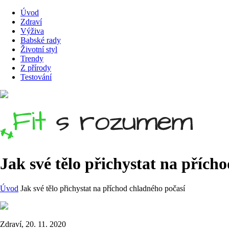
Úvod
Zdraví
Výživa
Babské rady
Životní styl
Trendy
Z přírody
Testování
Jak své tělo přichystat na přích
Úvod
Jak své tělo přichystat na příchod chladného počasí
Zdraví, 20. 11. 2020