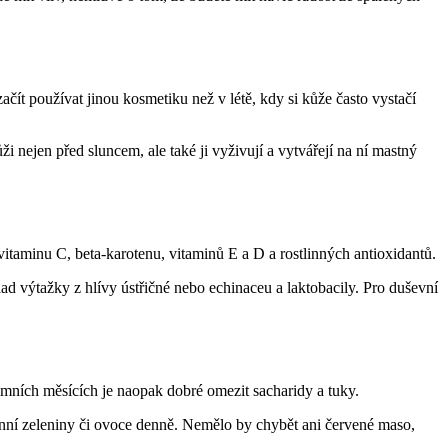
čít používat jinou kosmetiku než v létě, kdy si kůže často vystačí
nejen před sluncem, ale také ji vyživují a vytvářejí na ní mastný
vitaminu C, beta-karotenu, vitaminů E a D a rostlinných antioxidantů.
ad výtažky z hlívy ústřičné nebo echinaceu a laktobacily. Pro duševní
zimních měsících je naopak dobré omezit sacharidy a tuky.
onní zeleniny či ovoce denně. Nemělo by chybět ani červené maso,