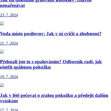
nenařezávat
23. 7. 2024
Voda místo posilovny: Jak v ní cvičit a zhubnout?
21. 7. 2024
Přehnali jste to s opalováním? Odborník radí, jak
ošetřit spálenou pokožku
19. 7. 2024
Jak v létě pečovat o zralou pokožku a předejít dalším
vráskám
17. 7. 2024