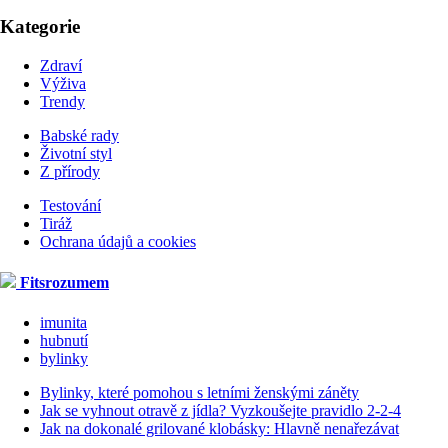
Kategorie
Zdraví
Výživa
Trendy
Babské rady
Životní styl
Z přírody
Testování
Tiráž
Ochrana údajů a cookies
Fitsrozumem
imunita
hubnutí
bylinky
Bylinky, které pomohou s letními ženskými záněty
Jak se vyhnout otravě z jídla? Vyzkoušejte pravidlo 2-2-4
Jak na dokonalé grilované klobásky: Hlavně nenařezávat