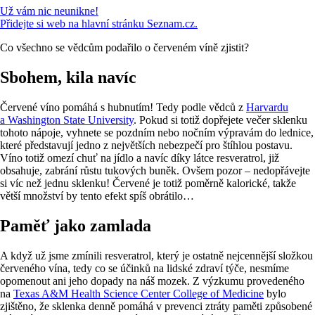
Už vám nic neunikne!
Přidejte si web na hlavní stránku Seznam.cz.
Co všechno se vědcům podařilo o červeném víně zjistit?
Sbohem, kila navíc
Červené víno pomáhá s hubnutím! Tedy podle vědců z
Harvardu
a Washington State University
. Pokud si totiž dopřejete večer sklenku
tohoto nápoje, vyhnete se pozdním nebo nočním výpravám do lednice,
které představují jedno z největších nebezpečí pro štíhlou postavu.
Víno totiž omezí chuť na jídlo a navíc díky látce resveratrol, již
obsahuje, zabrání růstu tukových buněk. Ovšem pozor – nedopřávejte
si víc než jednu sklenku! Červené je totiž poměrně kalorické, takže
větší množství by tento efekt spíš obrátilo…
Paměť jako zamlada
A když už jsme zmínili resveratrol, který je ostatně nejcennější složkou
červeného vína, tedy co se účinků na lidské zdraví týče, nesmíme
opomenout ani jeho dopady na náš mozek. Z výzkumu provedeného
na
Texas A&M Health Science Center College of Medicine
bylo
zjištěno, že sklenka denně pomáhá v prevenci ztráty paměti způsobené