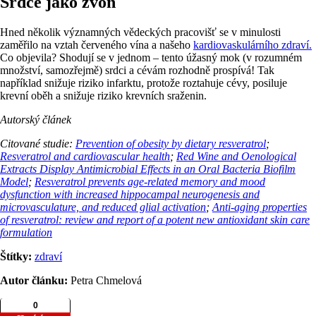
Srdce jako zvon
Hned několik významných vědeckých pracovišť se v minulosti
zaměřilo na vztah červeného vína a našeho
kardiovaskulárního zdraví.
Co objevila? Shodují se v jednom – tento úžasný mok (v rozumném
množství, samozřejmě) srdci a cévám rozhodně prospívá! Tak
například snižuje riziko infarktu, protože roztahuje cévy, posiluje
krevní oběh a snižuje riziko krevních sraženin.
Autorský článek
Citované studie:
Prevention of obesity by dietary resveratrol
;
Resveratrol and cardiovascular health
;
Red Wine and Oenological
Extracts Display Antimicrobial Effects in an Oral Bacteria Biofilm
Model
;
Resveratrol prevents age-related memory and mood
dysfunction with increased hippocampal neurogenesis and
microvasculature, and reduced glial activation
;
Anti-aging properties
of resveratrol: review and report of a potent new antioxidant skin care
formulation
Štítky:
zdraví
Autor článku:
Petra Chmelová