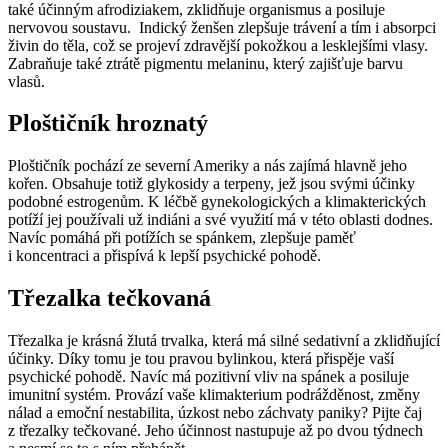
také účinným afrodiziakem, zklidňuje organismus a posiluje
nervovou soustavu. Indický ženšen zlepšuje trávení a tím i absorpci
živin do těla, což se projeví zdravější pokožkou a lesklejšími vlasy.
Zabraňuje také ztrátě pigmentu melaninu, který zajišťuje barvu
vlasů.
Ploštičník hroznatý
Ploštičník pochází ze severní Ameriky a nás zajímá hlavně jeho
kořen. Obsahuje totiž glykosidy a terpeny, jež jsou svými účinky
podobné estrogenům. K léčbě gynekologických a klimakterických
potíží jej používali už indiáni a své využití má v této oblasti dodnes.
Navíc pomáhá při potížích se spánkem, zlepšuje paměť
i koncentraci a přispívá k lepší psychické pohodě.
Třezalka tečkovaná
Třezalka je krásná žlutá trvalka, která má silné sedativní a zklidňující
účinky. Díky tomu je tou pravou bylinkou, která přispěje vaší
psychické pohodě. Navíc má pozitivní vliv na spánek a posiluje
imunitní systém. Provází vaše klimakterium podrážděnost, změny
nálad a emoční nestabilita, úzkost nebo záchvaty paniky? Pijte čaj
z třezalky tečkované. Jeho účinnost nastupuje až po dvou týdnech