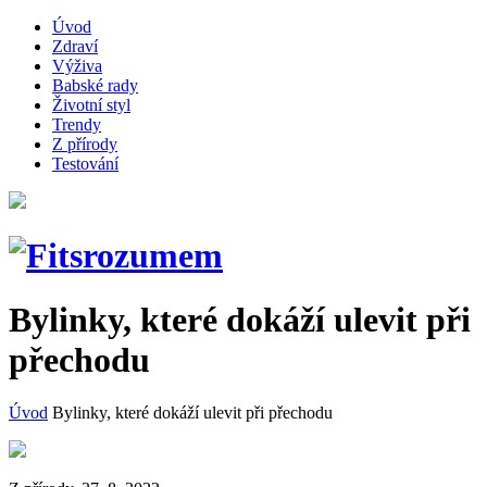
Úvod
Zdraví
Výživa
Babské rady
Životní styl
Trendy
Z přírody
Testování
Bylinky, které dokáží ulevit při
přechodu
Úvod
Bylinky, které dokáží ulevit při přechodu