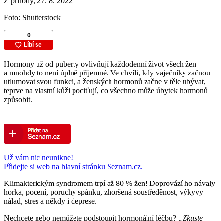
Z přírody, 27. 8. 2022
Foto: Shutterstock
Hormony už od puberty ovlivňují každodenní život všech žen
a mnohdy to není úplně příjemné. Ve chvíli, kdy vaječníky začnou
utlumovat svou funkci, a ženských hormonů začne v těle ubývat,
teprve na vlastní kůži pociťují, co všechno může úbytek hormonů
způsobit.
Už vám nic neunikne!
Přidejte si web na hlavní stránku Seznam.cz.
Klimakterickým syndromem trpí až 80 % žen! Doprovází ho návaly
horka, pocení, poruchy spánku, zhoršená soustředěnost, výkyvy
nálad, stres a někdy i deprese.
Nechcete nebo nemůžete podstoupit hormonální léčbu?
„Zkuste