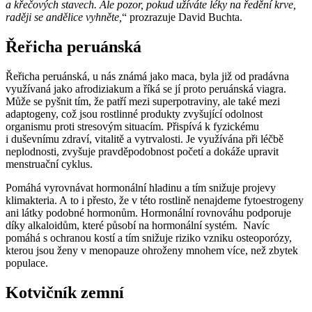
a křečových stavech. Ale pozor, pokud užíváte léky na ředění krve,
raději se andělice vyhněte,
“ prozrazuje David Buchta.
Řeřicha peruánská
Řeřicha peruánská, u nás známá jako maca, byla již od pradávna
využívaná jako afrodiziakum a říká se jí proto peruánská viagra.
Může se pyšnit tím, že patří mezi superpotraviny, ale také mezi
adaptogeny, což jsou rostlinné produkty zvyšující odolnost
organismu proti stresovým situacím. Přispívá k fyzickému
i duševnímu zdraví, vitalitě a vytrvalosti. Je využívána při léčbě
neplodnosti, zvyšuje pravděpodobnost početí a dokáže upravit
menstruační cyklus.
Pomáhá vyrovnávat hormonální hladinu a tím snižuje projevy
klimakteria. A to i přesto, že v této rostlině nenajdeme fytoestrogeny
ani látky podobné hormonům. Hormonální rovnováhu podporuje
díky alkaloidům, které působí na hormonální systém. Navíc
pomáhá s ochranou kostí a tím snižuje riziko vzniku osteoporózy,
kterou jsou ženy v menopauze ohroženy mnohem více, než zbytek
populace.
Kotvičník zemní