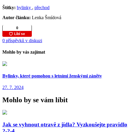
Štítky:
bylinky
,
přechod
Autor článku:
Lenka Šmídová
0 příspěvků v diskuzi
Mohlo by vás zajímat
Bylinky, které pomohou s letními ženskými záněty
27. 7. 2024
Mohlo by se vám líbit
Jak se vyhnout otravě z jídla? Vyzkoušejte pravidlo
2-2-4