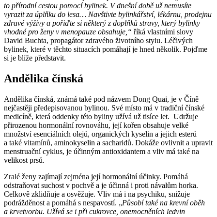
to přírodní cestou pomocí bylinek. V dnešní době už nemusíte
vyrazit za úplňku do lesa… Navštivte bylinkářství, lékárnu, prodejnu
zdravé výživy a pořiďte si některý z doplňků stravy, který bylinky
vhodné pro ženy v menopauze obsahuje,“
říká vlastními slovy
David Buchta, propagátor zdravého životního stylu. Léčivých
bylinek, které v těchto situacích pomáhají je hned několik. Pojďme
si je blíže představit.
Andělika čínská
Andělika čínská, známá také pod názvem Dong Quai, je v Číně
nejčastěji předepisovanou bylinou. Své místo má v tradiční čínské
medicíně, která oddenky této byliny užívá už tisíce let. Udržuje
přirozenou hormonální rovnováhu, její kořen obsahuje velké
množství esenciálních olejů, organických kyselin a jejich esterů
a také vitamínů, aminokyselin a sacharidů. Dokáže ovlivnit a upravit
menstruační cyklus, je účinným antioxidantem a vliv má také na
velikost prsů.
Zralé ženy zajímají zejména její hormonální účinky. Pomáhá
odstraňovat suchost v pochvě a je účinná i proti návalům horka.
Celkově zklidňuje a osvěžuje. Vliv má i na psychiku, snižuje
podrážděnost a pomáhá s nespavostí. „
Působí také na krevní oběh
a krvetvorbu. Užívá se i při cukrovce, onemocněních ledvin