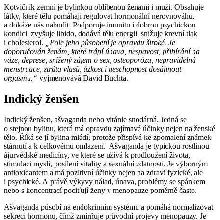
Kotvičník zemní je bylinkou oblíbenou ženami i muži. Obsahuje
látky, které tělu pomáhají regulovat hormonální nerovnováhu,
a dokáže nás nabudit. Podporuje imunitu i dobrou psychickou
kondici, zvyšuje libido, dodává tělu energii, snižuje krevní tlak
i cholesterol.
„Pole jeho působení je opravdu široké. Je
doporučován ženám, které trápí únava, nespavost, přibírání na
váze, deprese, snížený zájem o sex, osteoporóza, nepravidelná
menstruace, ztráta vlasů, úzkost i neschopnost dosáhnout
orgasmu,“
vyjmenovává David Buchta.
Indický ženšen
Indický ženšen, ašvaganda nebo vitánie snodárná. Jedná se
o stejnou bylinu, která má opravdu zajímavé účinky nejen na ženské
tělo. Říká se jí bylina mládí, protože přispívá ke zpomalení známek
stárnutí a k celkovému omlazení. Ašvaganda je typickou rostlinou
ájurvédské medicíny, ve které se užívá k prodloužení života,
stimulaci mysli, posílení vitality a sexuální zdatnosti. Je výborným
antioxidantem a má pozitivní účinky nejen na zdraví fyzické, ale
i psychické. A právě výkyvy nálad, únava, problémy se spánkem
nebo s koncentrací pociťují ženy v menopauze poměrně často.
Ašvaganda působí na endokrinním systému a pomáhá normalizovat
sekreci hormonu, čímž zmírňuje průvodní projevy menopauzy. Je