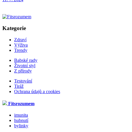
Kategorie
Zdraví
Výživa
Trendy
Babské rady
Životní styl
Z přírody
Testování
Tiráž
Ochrana údajů a cookies
Fitsrozumem
imunita
hubnutí
bylinky