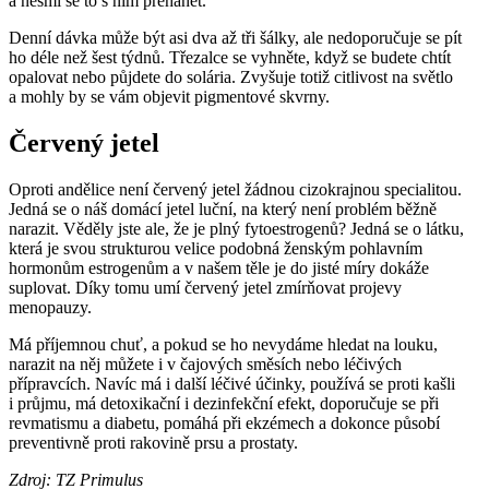
a nesmí se to s ním přehánět.
Denní dávka může být asi dva až tři šálky, ale nedoporučuje se pít
ho déle než šest týdnů. Třezalce se vyhněte, když se budete chtít
opalovat nebo půjdete do solária. Zvyšuje totiž citlivost na světlo
a mohly by se vám objevit pigmentové skvrny.
Červený jetel
Oproti andělice není červený jetel žádnou cizokrajnou specialitou.
Jedná se o náš domácí jetel luční, na který není problém běžně
narazit. Věděly jste ale, že je plný fytoestrogenů? Jedná se o látku,
která je svou strukturou velice podobná ženským pohlavním
hormonům estrogenům a v našem těle je do jisté míry dokáže
suplovat. Díky tomu umí červený jetel zmírňovat projevy
menopauzy.
Má příjemnou chuť, a pokud se ho nevydáme hledat na louku,
narazit na něj můžete i v čajových směsích nebo léčivých
přípravcích. Navíc má i další léčivé účinky, používá se proti kašli
i průjmu, má detoxikační i dezinfekční efekt, doporučuje se při
revmatismu a diabetu, pomáhá při ekzémech a dokonce působí
preventivně proti rakovině prsu a prostaty.
Zdroj: TZ Primulus