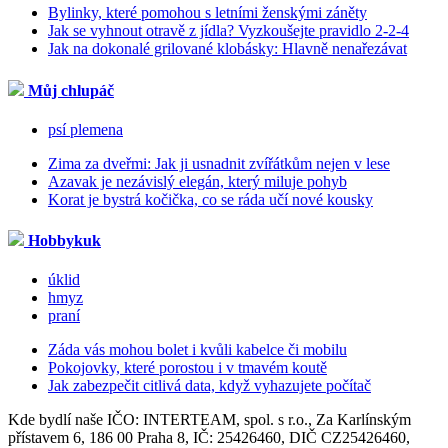
Bylinky, které pomohou s letními ženskými záněty
Jak se vyhnout otravě z jídla? Vyzkoušejte pravidlo 2-2-4
Jak na dokonalé grilované klobásky: Hlavně nenařezávat
Můj chlupáč
psí plemena
Zima za dveřmi: Jak ji usnadnit zvířátkům nejen v lese
Azavak je nezávislý elegán, který miluje pohyb
Korat je bystrá kočička, co se ráda učí nové kousky
Hobbykuk
úklid
hmyz
praní
Záda vás mohou bolet i kvůli kabelce či mobilu
Pokojovky, které porostou i v tmavém koutě
Jak zabezpečit citlivá data, když vyhazujete počítač
Kde bydlí naše IČO: INTERTEAM, spol. s r.o., Za Karlínským
přístavem 6, 186 00 Praha 8, IČ: 25426460, DIČ CZ25426460,