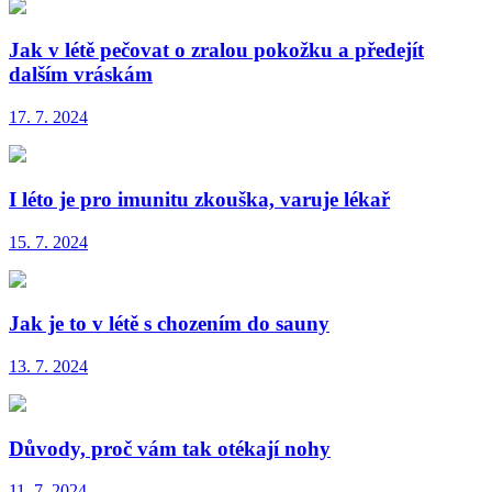
Jak v létě pečovat o zralou pokožku a předejít
dalším vráskám
17. 7. 2024
I léto je pro imunitu zkouška, varuje lékař
15. 7. 2024
Jak je to v létě s chozením do sauny
13. 7. 2024
Důvody, proč vám tak otékají nohy
11. 7. 2024