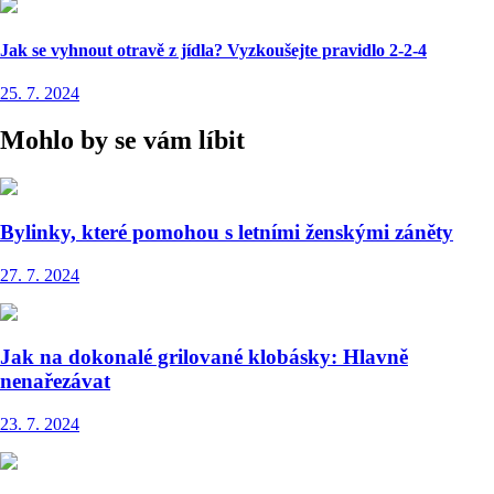
Jak se vyhnout otravě z jídla? Vyzkoušejte pravidlo 2-2-4
25. 7. 2024
Mohlo by se vám líbit
Bylinky, které pomohou s letními ženskými záněty
27. 7. 2024
Jak na dokonalé grilované klobásky: Hlavně
nenařezávat
23. 7. 2024