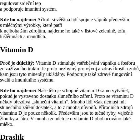
regulovat srdeční tep
a podporuje imunitní systém.
Kde ho najdeme:
Ačkoli si většina lidí spojuje vápník především
s mléčnými výrobky, které patří
k nejbohatším zdrojům, najdeme ho také v listové zelenině, tofu,
luštěninách a mandlích.
Vitamin D
Proč je důležitý:
Vitamin D stimuluje vstřebávání vápníku a fosforu
ze zažívacího traktu. Je proto nezbytný pro vývoj a zdraví kostí a zubů,
kam jsou tyto minerály ukládány. Podporuje také zdravé fungování
svalů a imunitního systému.
Kde ho najdeme:
Naše tělo je schopné vitamin D samo vytvářet,
pokud je vystaveno dostatku slunečního záření. Proto se vitaminu D
někdy přezdívá „sluneční vitamin“. Mnoho lidí však nemusí mít
slunečního záření dostatek, a to z mnoha důvodů. Přírodních zdrojů
vitaminu D je pouze několik. Především jsou to tučné ryby, vaječné
žloutky a játra. V mnoha zemích je o vitamin D obohacováno také
mléko.
Draslík