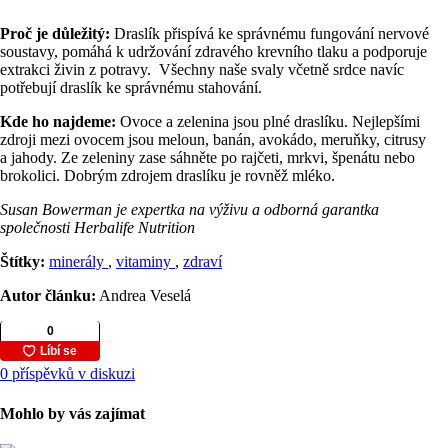
Proč je důležitý:
Draslík přispívá ke správnému fungování nervové
soustavy, pomáhá k udržování zdravého krevního tlaku a podporuje
extrakci živin z potravy. Všechny naše svaly včetně srdce navíc
potřebují draslík ke správnému stahování.
Kde ho najdeme:
Ovoce a zelenina jsou plné draslíku. Nejlepšími
zdroji mezi ovocem jsou meloun, banán, avokádo, meruňky, citrusy
a jahody. Ze zeleniny zase sáhněte po rajčeti, mrkvi, špenátu nebo
brokolici. Dobrým zdrojem draslíku je rovněž mléko.
Susan Bowerman je expertka na výživu a odborná garantka
společnosti Herbalife Nutrition
Štítky:
minerály
,
vitaminy
,
zdraví
Autor článku:
Andrea Veselá
0 příspěvků v diskuzi
Mohlo by vás zajímat