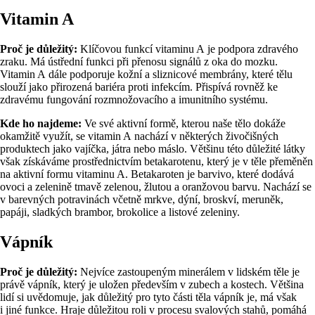
Vitamin A
Proč je důležitý:
Klíčovou funkcí vitaminu A je podpora zdravého
zraku. Má ústřední funkci při přenosu signálů z oka do mozku.
Vitamin A dále podporuje kožní a sliznicové membrány, které tělu
slouží jako přirozená bariéra proti infekcím. Přispívá rovněž ke
zdravému fungování rozmnožovacího a imunitního systému.
Kde ho najdeme:
Ve své aktivní formě, kterou naše tělo dokáže
okamžitě využít, se vitamin A nachází v některých živočišných
produktech jako vajíčka, játra nebo máslo. Většinu této důležité látky
však získáváme prostřednictvím betakarotenu, který je v těle přeměněn
na aktivní formu vitaminu A. Betakaroten je barvivo, které dodává
ovoci a zelenině tmavě zelenou, žlutou a oranžovou barvu. Nachází se
v barevných potravinách včetně mrkve, dýní, broskví, meruněk,
papáji, sladkých brambor, brokolice a listové zeleniny.
Vápník
Proč je důležitý:
Nejvíce zastoupeným minerálem v lidském těle je
právě vápník, který je uložen především v zubech a kostech. Většina
lidí si uvědomuje, jak důležitý pro tyto části těla vápník je, má však
i jiné funkce. Hraje důležitou roli v procesu svalových stahů, pomáhá