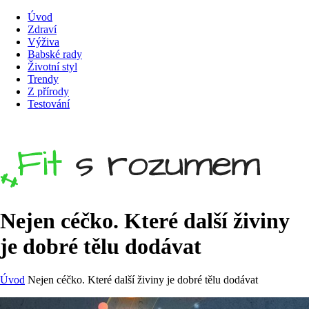
Úvod
Zdraví
Výživa
Babské rady
Životní styl
Trendy
Z přírody
Testování
Nejen céčko. Které další živiny
je dobré tělu dodávat
Úvod
Nejen céčko. Které další živiny je dobré tělu dodávat