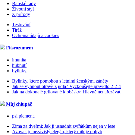
Babské rady
Životní styl
Z přírody
Testování
Tiráž
Ochrana údajů a cookies
Fitsrozumem
imunita
hubnutí
bylinky
Bylinky, které pomohou s letními ženskými záněty
Jak se vyhnout otravě z jídla? Vyzkoušejte pravidlo 2-2-4
Jak na dokonalé grilované klobásky: Hlavně nenařezávat
Můj chlupáč
psí plemena
Zima za dveřmi: Jak ji usnadnit zvířátkům nejen v lese
Azavak je nezávislý elegán, který miluje pohyb