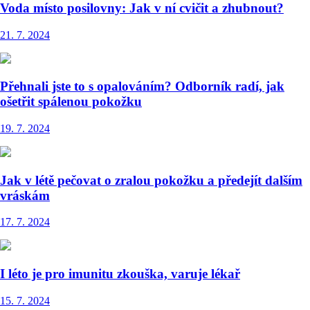
Voda místo posilovny: Jak v ní cvičit a zhubnout?
21. 7. 2024
Přehnali jste to s opalováním? Odborník radí, jak
ošetřit spálenou pokožku
19. 7. 2024
Jak v létě pečovat o zralou pokožku a předejít dalším
vráskám
17. 7. 2024
I léto je pro imunitu zkouška, varuje lékař
15. 7. 2024