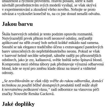
uhlazenost a rychlost provedení. Hlavní poslání, které k nám
návrháři prostřednictvím svých modelů vysílají, se však skrývá
v experimentování a zkoušení všeho nového. Nebojte se proto
odvázat a vyzkoušet konečně to, na co jste dosud nenašli odvahu.
Jakou barvu
Škála barevných odstínů je tento podzim opravdu rozmanitá.
Nejvýraznější prvek přitom tvoří neonové odstíny, nejčastěji
aplikované na střih zvaný bob neboli krátké mikádo nad ramena.
Snoubí se tak elegance tradičního účesu s extravagancí pastelových
barev umocněných do nepřehlédnutelného neonu. Pokud se však
v barevné helmě necítíte sebejistě, sáhněte raději po přirozenějších
odstínech, jako je zrz, kaštanová, světle hnědá nebo špinavá blond.
Kompromis mezi oběma tábory pak představuje výrazná odbarvená
blond, kde se nyní pro změnu klade důraz na tmavé a viditelné
odrosty.
„Se zesvětlováním se však vždy svěřte do rukou odborníka, domácí
technikou za použití běžně dostupných produktů totiž může dojít
k nevratnému poškození vlasu,“
radí odbornice na vlasovou péči
značky Nouvelle Renáta Gacková.
Jaké doplňky