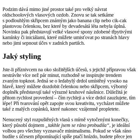
Podzim dává mimo jiné prostor také pro velký návrat
oldschoolových vlasových ozdob. Znovu se tak setkáme
s podlouhlým skřipcem známým jako banana clip nebo cik-cak
plastovou čelenkou, bez které by devadesátá léta nebyla úplná.
Novinku pak představují velké vlasové spony zdobené třpytivými
kamínky či iniciálami, které můžete umisťovat po stranách hlavy
nebo jimi sepnout účes v zadních partiích.
Jaký styling
Jste-li příznivcem na oko složitějších účesů, s jejichž přípravou však
nestrávíte více než pár minut, rozhodně se inspirujte trendem
zvaným topknot. Jedná se o ledabylý drdol umístěný vysoko na
hlavě, který můžete dozdobit čelenkou nebo skřipcem, výborný
doplněk představují také výrazné kruhové náušnice. Důležitá je
přitom rychlost provedení – čím rychleji a více drdol zauzlujete, tím
lépe! Při tvarování opět zapojte svou kreativitu, vycházet můžete
také z malých copánků, které nakonec vzájemně propletete.
Nenucený styl rozpuštěných vlasů s mírně vytočenými konečky,
který působí dojmem
„takhle jsem se ráno probudila“
, je ideální
volbou pro všechny vyznavače minimalismu. Pokud se však ráno
budíte s účesem připomínající spíše ptačí hnízdo, budete přece jen