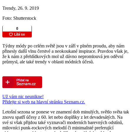
Trendy, 26. 9. 2019
Foto: Shutterstock
Týdny módy po celém světě jsou v září v plném proudu, aby nám
přinesly další vlnu čerstvé a neokoukané inspirace. Pravdou však je,
že k nám z přehlídkových mol už dávno nepromlouvá jen oděvní
průmysl, ale také trendy v oblasti módních účesů.
Už vám nic neunikne!
Přidejte si web na hlavní stránku Seznam.cz.
Letošní sezona se ponese ve znamení dob minulých, světlo světa tak
znovu spatří účesy z 60. let nebo doplňky z let devadesátých. Na
své si však přijdou také vyznavači moderních barevných odstínů,
milovníci punk-rockových melodií či minimalisté preferující