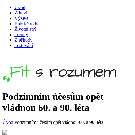
Úvod
Zdraví
Výživa
Babské rady
Životní styl
Trendy
Z přírody
Testování
Podzimním účesům opět
vládnou 60. a 90. léta
Úvod
Podzimním účesům opět vládnou 60. a 90. léta