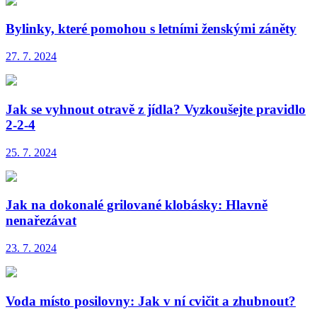
Bylinky, které pomohou s letními ženskými záněty
27. 7. 2024
Jak se vyhnout otravě z jídla? Vyzkoušejte pravidlo
2-2-4
25. 7. 2024
Jak na dokonalé grilované klobásky: Hlavně
nenařezávat
23. 7. 2024
Voda místo posilovny: Jak v ní cvičit a zhubnout?