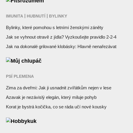
Fitsrozumem
IMUNITA
HUBNUTÍ
BYLINKY
Bylinky, které pomohou s letními ženskými záněty
Jak se vyhnout otravě z jídla? Vyzkoušejte pravidlo 2-2-4
Jak na dokonalé grilované klobásky: Hlavně nenařezávat
Můj chlupáč
PSÍ PLEMENA
Zima za dveřmi: Jak ji usnadnit zvířátkům nejen v lese
Azavak je nezávislý elegán, který miluje pohyb
Korat je bystrá kočička, co se ráda učí nové kousky
Hobbykuk