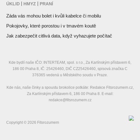
ÚKLID
HMYZ
PRANÍ
Záda vás mohou bolet i kvůli kabelce či mobilu
Pokojovky, které porostou i v tmavém koutě
Jak zabezpečit citlivá data, když vyhazujete počítač
Kde bydlí naše IČO: INTERTEAM, spol. s r.o., Za Karlínským přístavem 6,
186 00 Praha 8, IČ: 25426460, DIČ CZ25426460, spisová značka C
376365 vedená u Městského soudu v Praze.
Kde nás, naše činky a spoustu brokolice potkáte: Redakce Fitsrozumem.cz,
Za Karlínským přístavem 6, 186 00 Praha 8. E-mail:
redakce@fitsrozumem.cz
Copyright © 2026 Fitsrozumem