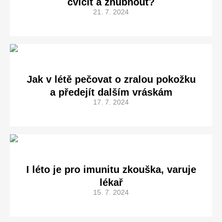
cvičit a zhubnout?
21. 7. 2024
Jak v létě pečovat o zralou pokožku
a předejít dalším vráskám
17. 7. 2024
I léto je pro imunitu zkouška, varuje
lékař
15. 7. 2024