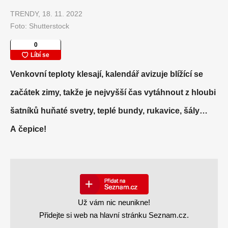
TRENDY, 18. 11. 2022
Foto: Shutterstock
Venkovní teploty klesají, kalendář avizuje blížící se
začátek zimy, takže je nejvyšší čas vytáhnout z hloubi
šatníků huňaté svetry, teplé bundy, rukavice, šály…
A čepice!
Už vám nic neunikne!
Přidejte si web na hlavní stránku Seznam.cz.