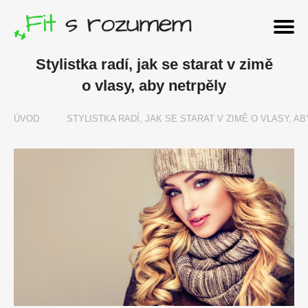
Stylistka radí, jak se starat v zimě
o vlasy, aby netrpěly
ÚVOD
STYLISTKA RADÍ, JAK SE STARAT V ZIMĚ O VLASY, A