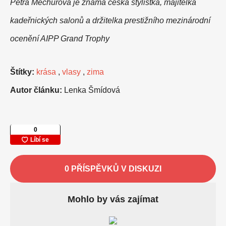
Petra Měchurová je známá česká stylistka, majitelka
kadeřnických salonů a držitelka prestižního mezinárodní
ocenění AIPP Grand Trophy
Štítky:
krása
,
vlasy
,
zima
Autor článku:
Lenka Šmídová
0 PŘÍSPĚVKŮ V DISKUZI
Mohlo by vás zajímat