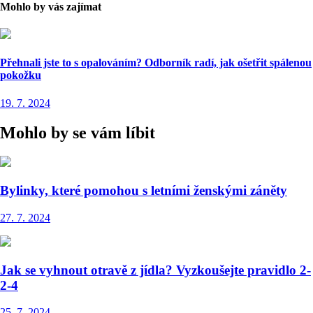
Mohlo by vás zajímat
Přehnali jste to s opalováním? Odborník radí, jak ošetřit spálenou
pokožku
19. 7. 2024
Mohlo by se vám líbit
Bylinky, které pomohou s letními ženskými záněty
27. 7. 2024
Jak se vyhnout otravě z jídla? Vyzkoušejte pravidlo 2-
2-4
25. 7. 2024