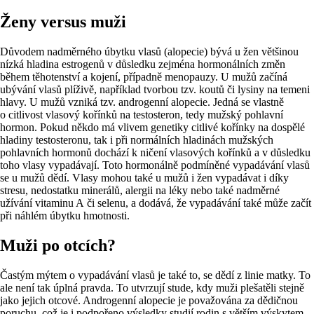
Ženy versus muži
Důvodem nadměrného úbytku vlasů (alopecie) bývá u žen většinou
nízká hladina estrogenů v důsledku zejména hormonálních změn
během těhotenství a kojení, případně menopauzy. U mužů začíná
ubývání vlasů plíživě, například tvorbou tzv. koutů či lysiny na temeni
hlavy. U mužů vzniká tzv. androgenní alopecie. Jedná se vlastně
o citlivost vlasový kořínků na testosteron, tedy mužský pohlavní
hormon. Pokud někdo má vlivem genetiky citlivé kořínky na dospělé
hladiny testosteronu, tak i při normálních hladinách mužských
pohlavních hormonů dochází k ničení vlasových kořínků a v důsledku
toho vlasy vypadávají. Toto hormonálně podmíněné vypadávání vlasů
se u mužů dědí. Vlasy mohou také u mužů i žen vypadávat i díky
stresu, nedostatku minerálů, alergii na léky nebo také nadměrné
užívání vitaminu A či selenu, a dodává, že vypadávání také může začít
při náhlém úbytku hmotnosti.
Muži po otcích?
Častým mýtem o vypadávání vlasů je také to, se dědí z linie matky. To
ale není tak úplná pravda. To utvrzují stude, kdy muži plešatěli stejně
jako jejich otcové. Androgenní alopecie je považována za dědičnou
poruchu, což je i podpořeno výsledky studií rodin s větším výskytem