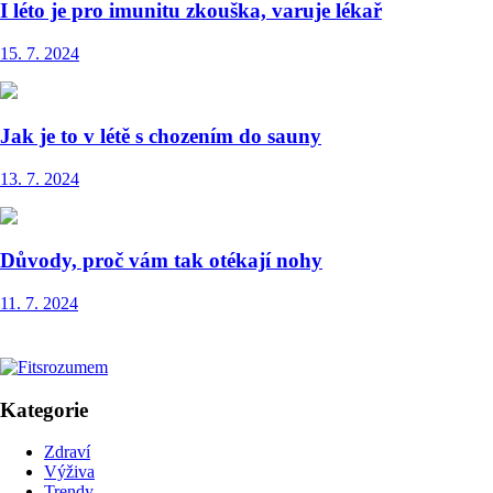
I léto je pro imunitu zkouška, varuje lékař
15. 7. 2024
Jak je to v létě s chozením do sauny
13. 7. 2024
Důvody, proč vám tak otékají nohy
11. 7. 2024
Kategorie
Zdraví
Výživa
Trendy