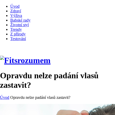
Úvod
Zdraví
Výživa
Babské rady
Životní styl
Trendy
Z přírody
Testování
Opravdu nelze padání vlasů
zastavit?
Úvod
Opravdu nelze padání vlasů zastavit?