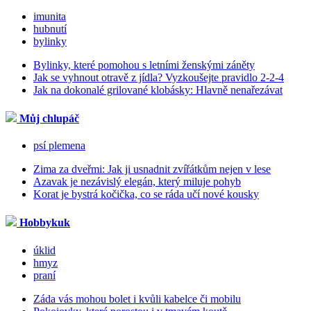
imunita
hubnutí
bylinky
Bylinky, které pomohou s letními ženskými záněty
Jak se vyhnout otravě z jídla? Vyzkoušejte pravidlo 2-2-4
Jak na dokonalé grilované klobásky: Hlavně nenařezávat
Můj chlupáč
psí plemena
Zima za dveřmi: Jak ji usnadnit zvířátkům nejen v lese
Azavak je nezávislý elegán, který miluje pohyb
Korat je bystrá kočička, co se ráda učí nové kousky
Hobbykuk
úklid
hmyz
praní
Záda vás mohou bolet i kvůli kabelce či mobilu