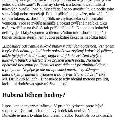
jedno důležité „
ale
“. Průměrný člověk má kolem třiceti miliard
tukových buněk. Tyto buňky střádají nebo uvolňují tuk a podle toho
se zvětšují nebo zmenšují. Pokud přibíráme na váze, tuková buňka
se plní tukem, až dosáhne přibližně čtyřnásobku své normální
velikosti. Více se zvětšit nemůže a pokud zvýšená nabídka tuku
trvá, rozdělí se na dvě. A tak pořád dál a dál. Naopak to bohužel
nefunguje. I když sportem a dietou většinu tuku shodíme, počet
buněk zůstane stejný, jen budou prázdné čekat na nabídku tuků.
„
Liposukce odstraňuje tukové buňky v cílených oblastech. Vzhledem
k výše řečenému, pokud bude pokračovat zvýšený kalorický příjem,
může být její efekt dočasný, nejprve dojde ke zvětšení zbylých
tukových buněk a následně ke zvýšení jejich počtu. Nicméně
opětovné tloustnutí po liposukci trvá déle než po zhubnutí dietou
a pohybem. Nejlépe je ale na liposukci navázat vyváženým
kalorickým příjmem a výdejem a nový tvar těla si udržet,“
říká
MUDr. Jakub Miletín. Liposukce je tedy ideální metoda pro lidi,
kteří umí dodržovat správný životní styl.
Hubená během hodiny?
Liposukce je invazivní zákrok. V prvních týdnech proto bývá
v operovaných místech otok a výsledek tak není vidět hned.
Důležité je nosit kvalitní kompresní prádlo. Kontrola po zákrocích