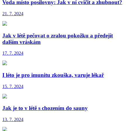
Voda místo posilovny: Jak v ní cvičit a zhubnout?
21. 7. 2024
Jak v létě pečovat o zralou pokožku a předejít
dalším vráskám
17. 7. 2024
I léto je pro imunitu zkouška, varuje lékař
15. 7. 2024
Jak je to v létě s chozením do sauny
13. 7. 2024