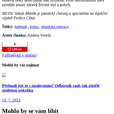
odsávat boky nebo partie nad hýžděmi. Proti nitrobřišnímu tuku
pomůže pouze zdravý životní styl a pohyb.
MUDr. Jakub Miletín je plastický chirurg a specialista na injekční
výplně Perfect Clinic
Štítky:
hubnutí
,
krása
,
plastická operace
Autor článku:
Andrea Veselá
0 příspěvků v diskuzi
Mohlo by vás zajímat
Přehnali jste to s opalováním? Odborník radí, jak ošetřit
spálenou pokožku
19. 7. 2024
Mohlo by se vám líbit