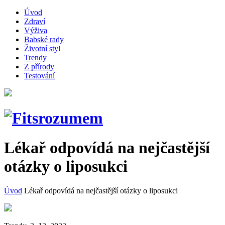
Úvod
Zdraví
Výživa
Babské rady
Životní styl
Trendy
Z přírody
Testování
Lékař odpovídá na nejčastější
otázky o liposukci
Úvod
Lékař odpovídá na nejčastější otázky o liposukci