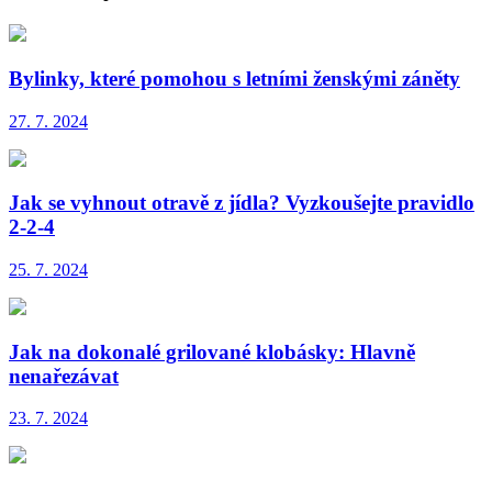
Bylinky, které pomohou s letními ženskými záněty
27. 7. 2024
Jak se vyhnout otravě z jídla? Vyzkoušejte pravidlo
2-2-4
25. 7. 2024
Jak na dokonalé grilované klobásky: Hlavně
nenařezávat
23. 7. 2024