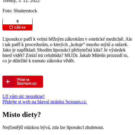
Trendy, 3. 12. 2022
Foto: Shutterstock
Liposukce patří k velmi běžným zákrokům v estetické medicíně. Ale
i tak patří k procedurám, o kterých „koluje“ mnoho mýtů a otázek.
Jako je například: Shodím liposukcí přebytečná kila? Je výsledek
hned vidět? Zmizí mi celulitida? MUDr. Jakub Miletín prozradí to,
co je důležité k tomuto zákroku vědět.
Už vám nic neunikne!
Přidejte si web na hlavní stránku Seznam.cz.
Místo diety?
Nejčastější otázkou bývá, zda lze liposukcí zhubnout.