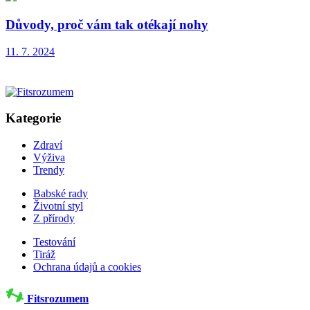
Důvody, proč vám tak otékají nohy
11. 7. 2024
Kategorie
Zdraví
Výživa
Trendy
Babské rady
Životní styl
Z přírody
Testování
Tiráž
Ochrana údajů a cookies
Fitsrozumem