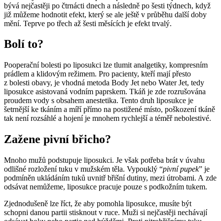
bývá nejčastěji po čtrnácti dnech a následně po šesti týdnech, když
již můžeme hodnotit efekt, který se ale ještě v průběhu další doby
mění. Teprve po třech až šesti měsících je efekt trvalý.
Bolí to?
Pooperační bolesti po liposukci lze tlumit analgetiky, kompresním
prádlem a klidovým režimem. Pro pacienty, kteří mají přesto
z bolesti obavy, je vhodná metoda Body Jet nebo Water Jet, tedy
liposukce asistovaná vodním paprskem. Tkáň je zde rozrušována
proudem vody s obsahem anestetika. Tento druh liposukce je
šetrnější ke tkáním a míří přímo na postižené místo, poškození tkáně
tak není rozsáhlé a hojení je mnohem rychlejší a téměř nebolestivé.
Zažene pivní břicho?
Mnoho mužů podstupuje liposukci. Je však potřeba brát v úvahu
odlišné rozložení tuku v mužském těla. Vypouklý “
pivní pupek
” je
podmíněn ukládáním tuků uvnitř břišní dutiny, mezi útrobami. A zde
odsávat nemůžeme, liposukce pracuje pouze s podkožním tukem.
Zjednodušeně lze říct, že aby pomohla liposukce, musíte být
schopni danou partii stisknout v ruce. Muži si nejčastěji nechávají