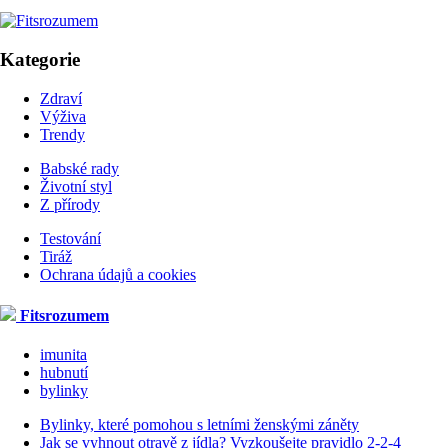
Kategorie
Zdraví
Výživa
Trendy
Babské rady
Životní styl
Z přírody
Testování
Tiráž
Ochrana údajů a cookies
Fitsrozumem
imunita
hubnutí
bylinky
Bylinky, které pomohou s letními ženskými záněty
Jak se vyhnout otravě z jídla? Vyzkoušejte pravidlo 2-2-4