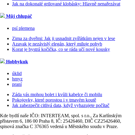
Jak na dokonalé grilované klobásky: Hlavně nenařezávat
Můj chlupáč
psí plemena
Zima za dveřmi: Jak ji usnadnit zvířátkům nejen v lese
Azavak je nezávislý elegán, který miluje pohyb
Korat je bystrá kočička, co se ráda učí nové kousky
Hobbykuk
úklid
hmyz
praní
Záda vás mohou bolet i kvůli kabelce či mobilu
Pokojovky, které porostou i v tmavém koutě
Jak zabezpečit citlivá data, když vyhazujete počítač
Kde bydlí naše IČO: INTERTEAM, spol. s r.o., Za Karlínským
přístavem 6, 186 00 Praha 8, IČ: 25426460, DIČ CZ25426460,
spisová značka C 376365 vedená u Městského soudu v Praze.