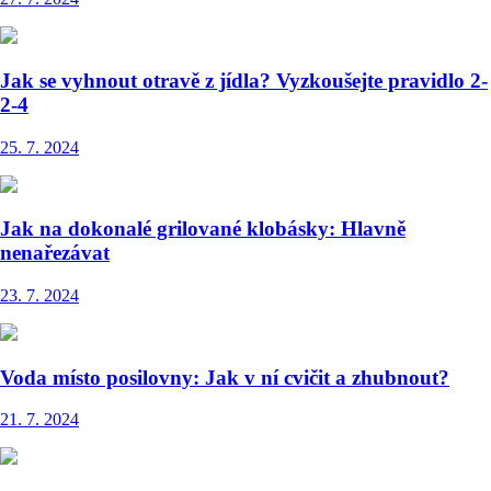
Jak se vyhnout otravě z jídla? Vyzkoušejte pravidlo 2-
2-4
25. 7. 2024
Jak na dokonalé grilované klobásky: Hlavně
nenařezávat
23. 7. 2024
Voda místo posilovny: Jak v ní cvičit a zhubnout?
21. 7. 2024