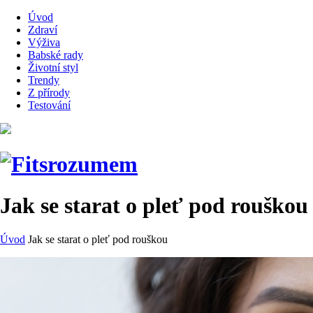
Úvod
Zdraví
Výživa
Babské rady
Životní styl
Trendy
Z přírody
Testování
Jak se starat o pleť pod rouškou
Úvod
Jak se starat o pleť pod rouškou