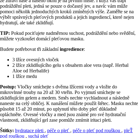
že zdraví naše a našeho okolí je na prvním místě. I když vás trápí
podráždění pleti, jedná se pouze o dočasný jev, a navíc vám může
pomoci několik jednoduchých kroků zmíněných výše. Zaměřte se na
výběr správných pleťových produktů a jejich ingrediencí, které nejen
hydratují, ale také zklidňují.
TIP:
Pokud pociťujete nadměrnou suchost, podráždění nebo svědění,
můžete vyzkoušet domácí pleťovou masku.
Budete potřebovat tři základní
ingredience
:
3 lžíce ovesných vloček
2 lžíce zklidňujícího gelu s obsahem aloe vera (např. Herbal
Aloe od Herbalife)
1 lžíce medu
Postup:
Vločky smíchejte s dvěma lžícemi vody a vložte do
mikrovlnné trouby na 20 až 30 vteřin. Po vyjmutí smíchejte se
zklidňujícím gelem a medem. Směs nechte vychladnout a následně
naneste na celý obličej. K nanášení můžete použít štětec. Masku nechte
působit 15 až 20 minut, po uplynutí této doby pleť důkladně
opláchněte. Ovesné vločky a med jsou známé pro své hydratační
vlastnosti, zklidňující gel zase pomůže zmírnit iritaci pleti.
Štítky:
hydratace pleti
,
péče o pleť
,
péče o pleť pod rouškou
,
pleŤ
pod rouškou
,
suchá pleť