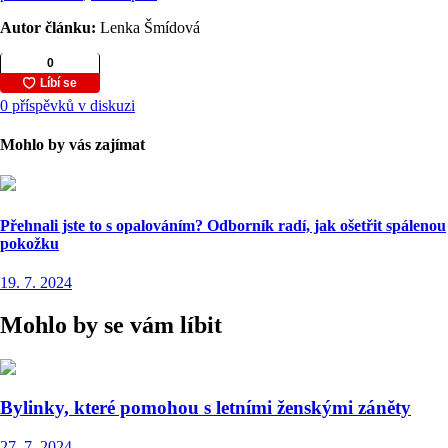
Autor článku:
Lenka Šmídová
0 příspěvků v diskuzi
Mohlo by vás zajímat
Přehnali jste to s opalováním? Odborník radí, jak ošetřit spálenou
pokožku
19. 7. 2024
Mohlo by se vám líbit
Bylinky, které pomohou s letními ženskými záněty
27. 7. 2024