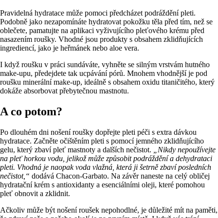
Pravidelná hydratace může pomoci předcházet podráždění pleti.
Podobně jako nezapomínáte hydratovat pokožku těla před tím, než se
oblečete, pamatujte na aplikaci vyživujícího pleťového krému před
nasazením roušky. Vhodné jsou produkty s obsahem zklidňujících
ingrediencí, jako je heřmánek nebo aloe vera.
I když roušku v práci sundáváte, vyhněte se silným vrstvám hutného
make-upu, předejdete tak ucpávání pórů. Mnohem vhodnější je pod
roušku minerální make-up, ideálně s obsahem oxidu titaničitého, který
dokáže absorbovat přebytečnou mastnotu.
A co potom?
Po dlouhém dni nošení roušky dopřejte pleti péči s extra dávkou
hydratace. Začněte očištěním pleti s pomocí jemného zklidňujícího
gelu, který zbaví pleť mastnoty a dalších nečistot.
„Nikdy nepoužívejte
na pleť horkou vodu, jelikož může způsobit podráždění a dehydrataci
pleti. Vhodná je naopak voda vlažná, která ji šetrně zbaví posledních
nečistot,“
dodává Chacon-Garbato. Na závěr naneste na celý obličej
hydratační krém s antioxidanty a esenciálními oleji, které pomohou
pleť obnovit a zklidnit.
Ačkoliv může být nošení roušek nepohodlné, je důležité mít na paměti,