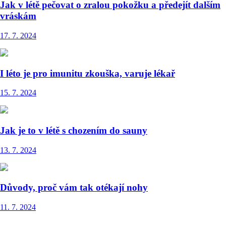
Jak v létě pečovat o zralou pokožku a předejít dalším
vráskám
17. 7. 2024
I léto je pro imunitu zkouška, varuje lékař
15. 7. 2024
Jak je to v létě s chozením do sauny
13. 7. 2024
Důvody, proč vám tak otékají nohy
11. 7. 2024