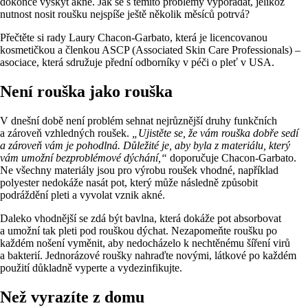
dokonce výskyt akné. Jak se s těmito problémy vypořádat, jelikož
nutnost nosit roušku nejspíše ještě několik měsíců potrvá?
Přečtěte si rady Laury Chacon-Garbato, která je licencovanou
kosmetičkou a členkou ASCP (Associated Skin Care Professionals) –
asociace, která sdružuje přední odborníky v péči o pleť v USA.
Není rouška jako rouška
V dnešní době není problém sehnat nejrůznější druhy funkčních
a zároveň vzhledných roušek.
„Ujistěte se, že vám rouška dobře sedí
a zároveň vám je pohodlná. Důležité je, aby byla z materiálu, který
vám umožní bezproblémové dýchání,“
doporučuje Chacon-Garbato.
Ne všechny materiály jsou pro výrobu roušek vhodné, například
polyester nedokáže nasát pot, který může následně způsobit
podráždění pleti a vyvolat vznik akné.
Daleko vhodnější se zdá být bavlna, která dokáže pot absorbovat
a umožní tak pleti pod rouškou dýchat. Nezapomeňte roušku po
každém nošení vyměnit, aby nedocházelo k nechtěnému šíření virů
a bakterií. Jednorázové roušky nahraďte novými, látkové po každém
použití důkladně vyperte a vydezinfikujte.
Než vyrazíte z domu