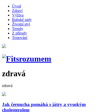
Úvod
Zdraví
Výživa
Babské rady
Životní styl
Trendy
Z přírody
Testování
zdravá
zdravá
Jak černucha pomáhá s játry a vysokým
cholesterolem