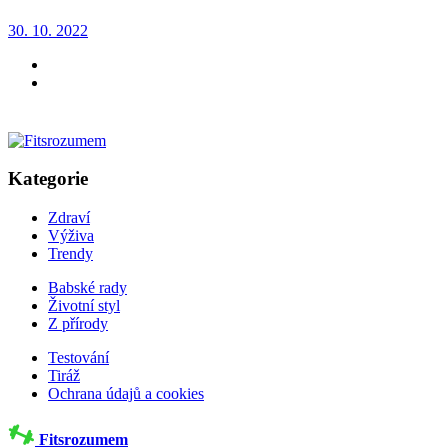
30. 10. 2022
Kategorie
Zdraví
Výživa
Trendy
Babské rady
Životní styl
Z přírody
Testování
Tiráž
Ochrana údajů a cookies
Fitsrozumem