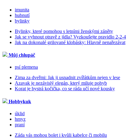
imunita
hubnutí
bylinky
Bylinky, které pomohou s letními ženskými záněty
Jak se vyhnout otravě z jídla? Vyzkoušejte pravidlo 2-2-4
Jak na dokonalé grilované klobásky: Hlavně nenařezávat
Můj chlupáč
psí plemena
Zima za dveřmi: Jak ji usnadnit zvířátkům nejen v lese
Azavak je nezávislý elegán, který miluje pohyb
Korat je bystrá kočička, co se ráda učí nové kousky
Hobbykuk
úklid
hmyz
praní
Záda vás mohou bolet i kvůli kabelce či mobilu