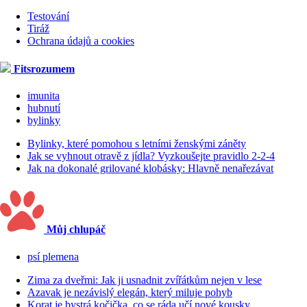
Testování
Tiráž
Ochrana údajů a cookies
Fitsrozumem
imunita
hubnutí
bylinky
Bylinky, které pomohou s letními ženskými záněty
Jak se vyhnout otravě z jídla? Vyzkoušejte pravidlo 2-2-4
Jak na dokonalé grilované klobásky: Hlavně nenařezávat
Můj chlupáč
psí plemena
Zima za dveřmi: Jak ji usnadnit zvířátkům nejen v lese
Azavak je nezávislý elegán, který miluje pohyb
Korat je bystrá kočička, co se ráda učí nové kousky