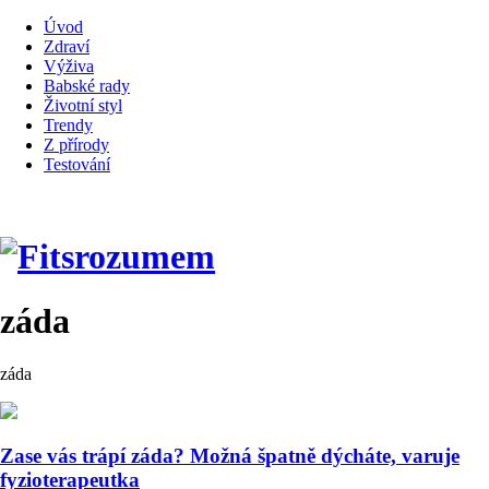
Úvod
Zdraví
Výživa
Babské rady
Životní styl
Trendy
Z přírody
Testování
záda
záda
Zase vás trápí záda? Možná špatně dýcháte, varuje
fyzioterapeutka