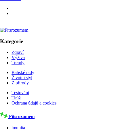
Kategorie
Zdraví
Výživa
Trendy
Babské rady
Životní styl
Z přírody
Testování
Tiráž
Ochrana údajů a cookies
Fitsrozumem
imunita