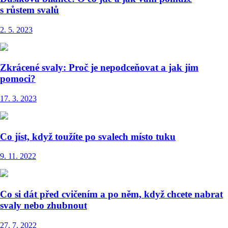
s růstem svalů
2. 5. 2023
Zkrácené svaly: Proč je nepodceňovat a jak jim
pomoci?
17. 3. 2023
Co jíst, když toužíte po svalech místo tuku
9. 11. 2022
Co si dát před cvičením a po něm, když chcete nabrat
svaly nebo zhubnout
27. 7. 2022