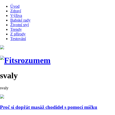
Úvod
Zdraví
Výživa
Babské rady
Životní styl
Trendy
Z přírody
Testování
svaly
svaly
Proč si dopřát masáž chodidel s pomocí míčku