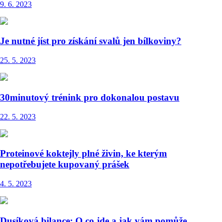
9. 6. 2023
Je nutné jíst pro získání svalů jen bílkoviny?
25. 5. 2023
30minutový trénink pro dokonalou postavu
22. 5. 2023
Proteinové koktejly plné živin, ke kterým
nepotřebujete kupovaný prášek
4. 5. 2023
Dusíková bilance: O co jde a jak vám pomůže