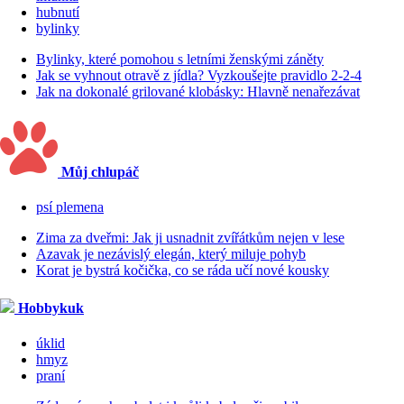
hubnutí
bylinky
Bylinky, které pomohou s letními ženskými záněty
Jak se vyhnout otravě z jídla? Vyzkoušejte pravidlo 2-2-4
Jak na dokonalé grilované klobásky: Hlavně nenařezávat
Můj chlupáč
psí plemena
Zima za dveřmi: Jak ji usnadnit zvířátkům nejen v lese
Azavak je nezávislý elegán, který miluje pohyb
Korat je bystrá kočička, co se ráda učí nové kousky
Hobbykuk
úklid
hmyz
praní