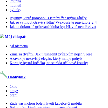
imunita
hubnutí
bylinky
Bylinky, které pomohou s letními ženskými záněty
Jak se vyhnout otravě z jídla? Vyzkoušejte pravidlo 2-2-4
Jak na dokonalé grilované klobásky: Hlavně nenařezávat
Můj chlupáč
psí plemena
Zima za dveřmi: Jak ji usnadnit zvířátkům nejen v lese
Azavak je nezávislý elegán, který miluje pohyb
Korat je bystrá kočička, co se ráda učí nové kousky
Hobbykuk
úklid
hmyz
praní
Záda vás mohou bolet i kvůli kabelce či mobilu
Pokojovky, které porostou i v tmavém koutě