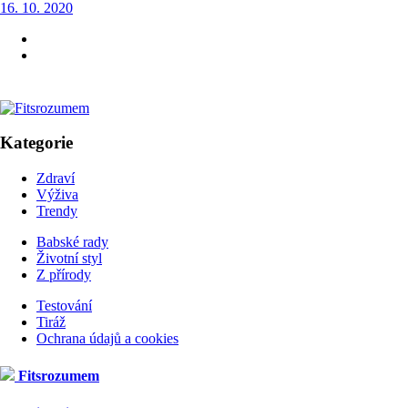
16. 10. 2020
Kategorie
Zdraví
Výživa
Trendy
Babské rady
Životní styl
Z přírody
Testování
Tiráž
Ochrana údajů a cookies
Fitsrozumem