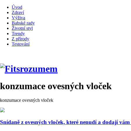
Úvod
Zdraví
Výživa
Babské rady
Životní styl
Trendy
Z přírody
Testování
konzumace ovesných vloček
konzumace ovesných vloček
Snídaně z ovesných vloček, které nenudí a dodají vám 