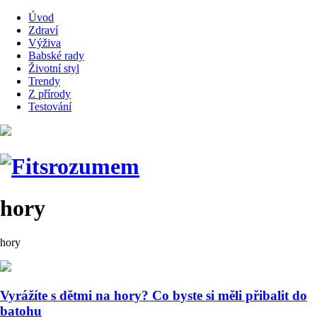
Úvod
Zdraví
Výživa
Babské rady
Životní styl
Trendy
Z přírody
Testování
hory
hory
Vyrážíte s dětmi na hory? Co byste si měli přibalit do
batohu