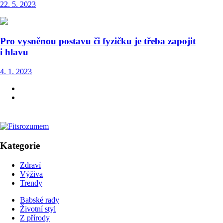
22. 5. 2023
Pro vysněnou postavu či fyzičku je třeba zapojit
i hlavu
4. 1. 2023
Kategorie
Zdraví
Výživa
Trendy
Babské rady
Životní styl
Z přírody