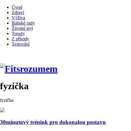
Úvod
Zdraví
Výživa
Babské rady
Životní styl
Trendy
Z přírody
Testování
fyzička
fyzička
30minutový trénink pro dokonalou postavu