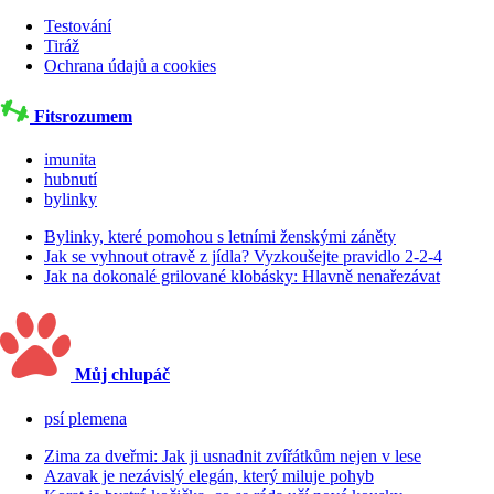
Testování
Tiráž
Ochrana údajů a cookies
Fitsrozumem
imunita
hubnutí
bylinky
Bylinky, které pomohou s letními ženskými záněty
Jak se vyhnout otravě z jídla? Vyzkoušejte pravidlo 2-2-4
Jak na dokonalé grilované klobásky: Hlavně nenařezávat
Můj chlupáč
psí plemena
Zima za dveřmi: Jak ji usnadnit zvířátkům nejen v lese
Azavak je nezávislý elegán, který miluje pohyb