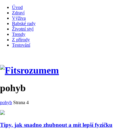
Úvod
Zdraví
Výživa
Babské rady
Životní styl
Trendy
Z přírody
Testování
pohyb
pohyb
Strana 4
Tipy, jak snadno zhubnout a mít lepší fyzičku