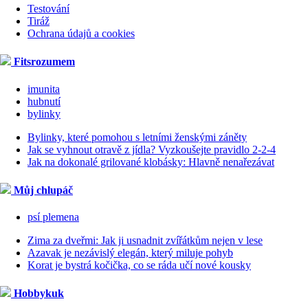
Testování
Tiráž
Ochrana údajů a cookies
Fitsrozumem
imunita
hubnutí
bylinky
Bylinky, které pomohou s letními ženskými záněty
Jak se vyhnout otravě z jídla? Vyzkoušejte pravidlo 2-2-4
Jak na dokonalé grilované klobásky: Hlavně nenařezávat
Můj chlupáč
psí plemena
Zima za dveřmi: Jak ji usnadnit zvířátkům nejen v lese
Azavak je nezávislý elegán, který miluje pohyb
Korat je bystrá kočička, co se ráda učí nové kousky
Hobbykuk