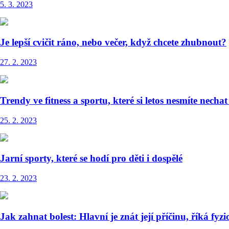
5. 3. 2023
Je lepší cvičit ráno, nebo večer, když chcete zhubnout?
27. 2. 2023
Trendy ve fitness a sportu, které si letos nesmíte nechat 
25. 2. 2023
Jarní sporty, které se hodí pro děti i dospělé
23. 2. 2023
Jak zahnat bolest: Hlavní je znát její příčinu, říká fyz