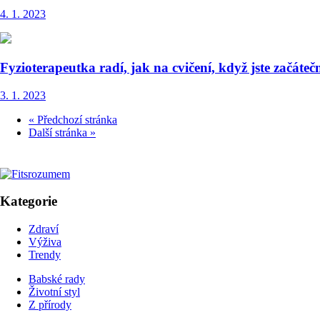
4. 1. 2023
Fyzioterapeutka radí, jak na cvičení, když jste začáteč
3. 1. 2023
« Předchozí stránka
Další stránka »
Kategorie
Zdraví
Výživa
Trendy
Babské rady
Životní styl
Z přírody