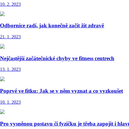
10. 2. 2023
Odbornice radí, jak konečně začít žít zdravě
21. 1. 2023
Nejčastější začátečnické chyby ve fitness centrech
13. 1. 2023
Poprvé ve fitku: Jak se v něm vyznat a co vyzkoušet
10. 1. 2023
Pro vysněnou postavu či fyzičku je třeba zapojit i hlav