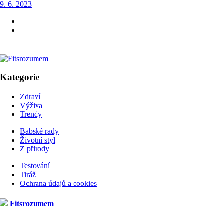
9. 6. 2023
Kategorie
Zdraví
Výživa
Trendy
Babské rady
Životní styl
Z přírody
Testování
Tiráž
Ochrana údajů a cookies
Fitsrozumem