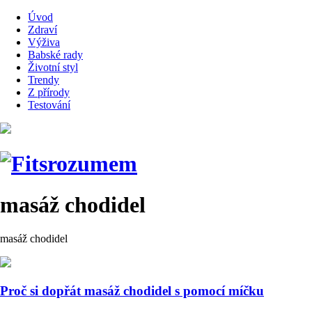
Úvod
Zdraví
Výživa
Babské rady
Životní styl
Trendy
Z přírody
Testování
masáž chodidel
masáž chodidel
Proč si dopřát masáž chodidel s pomocí míčku