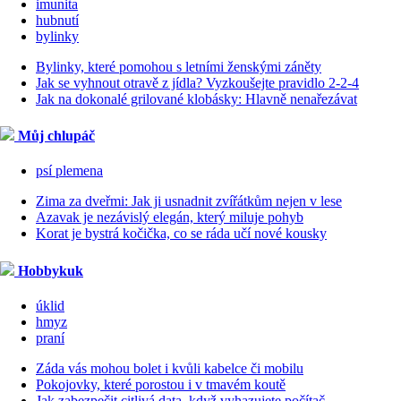
imunita
hubnutí
bylinky
Bylinky, které pomohou s letními ženskými záněty
Jak se vyhnout otravě z jídla? Vyzkoušejte pravidlo 2-2-4
Jak na dokonalé grilované klobásky: Hlavně nenařezávat
Můj chlupáč
psí plemena
Zima za dveřmi: Jak ji usnadnit zvířátkům nejen v lese
Azavak je nezávislý elegán, který miluje pohyb
Korat je bystrá kočička, co se ráda učí nové kousky
Hobbykuk
úklid
hmyz
praní
Záda vás mohou bolet i kvůli kabelce či mobilu
Pokojovky, které porostou i v tmavém koutě
Jak zabezpečit citlivá data, když vyhazujete počítač