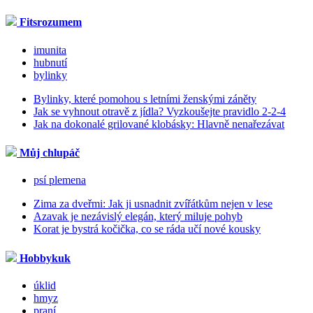
Fitsrozumem
imunita
hubnutí
bylinky
Bylinky, které pomohou s letními ženskými záněty
Jak se vyhnout otravě z jídla? Vyzkoušejte pravidlo 2-2-4
Jak na dokonalé grilované klobásky: Hlavně nenařezávat
Můj chlupáč
psí plemena
Zima za dveřmi: Jak ji usnadnit zvířátkům nejen v lese
Azavak je nezávislý elegán, který miluje pohyb
Korat je bystrá kočička, co se ráda učí nové kousky
Hobbykuk
úklid
hmyz
praní