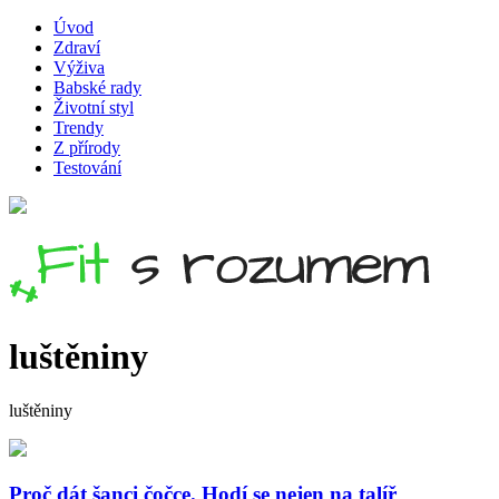
Úvod
Zdraví
Výživa
Babské rady
Životní styl
Trendy
Z přírody
Testování
luštěniny
luštěniny
Proč dát šanci čočce. Hodí se nejen na talíř