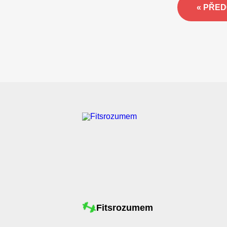
« PŘE
Fitsrozumem