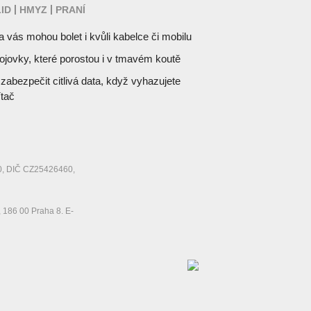
ID
HMYZ
PRANÍ
 vás mohou bolet i kvůli kabelce či mobilu
jovky, které porostou i v tmavém koutě
zabezpečit citlivá data, když vyhazujete
ítač
460, DIČ CZ25426460,
, 186 00 Praha 8. E-