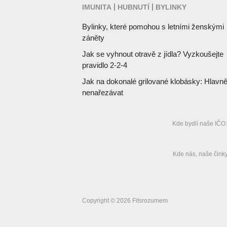
IMUNITA
HUBNUTÍ
BYLINKY
Bylinky, které pomohou s letními ženskými
záněty
Jak se vyhnout otravě z jídla? Vyzkoušejte
pravidlo 2-2-4
Jak na dokonalé grilované klobásky: Hlavn
nenařezávat
Kde bydlí naše IČO:
Kde nás, naše činky
Copyright © 2026 Fitsrozumem