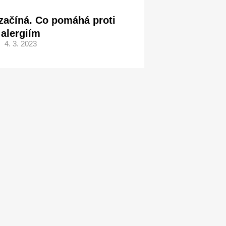
začíná. Co pomáhá proti
alergiím
4. 3. 2023