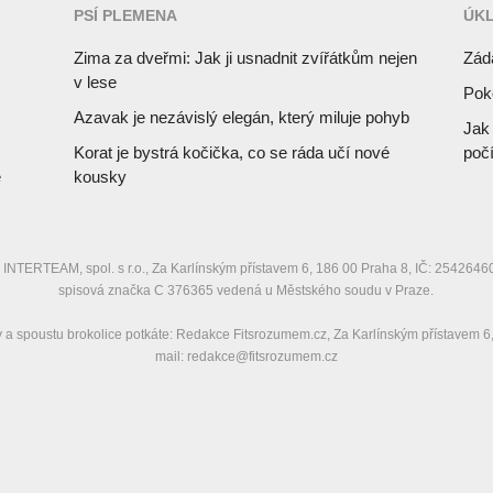
PSÍ PLEMENA
ÚKL
Zima za dveřmi: Jak ji usnadnit zvířátkům nejen
Záda
v lese
Poko
Azavak je nezávislý elegán, který miluje pohyb
Jak 
Korat je bystrá kočička, co se ráda učí nové
poč
ě
kousky
 INTERTEAM, spol. s r.o., Za Karlínským přístavem 6, 186 00 Praha 8, IČ: 25426
spisová značka C 376365 vedená u Městského soudu v Praze.
 a spoustu brokolice potkáte: Redakce Fitsrozumem.cz, Za Karlínským přístavem 6
mail: redakce@fitsrozumem.cz