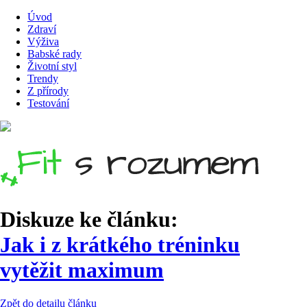
Úvod
Zdraví
Výživa
Babské rady
Životní styl
Trendy
Z přírody
Testování
Diskuze ke článku:
Jak i z krátkého tréninku
vytěžit maximum
Zpět do detailu článku