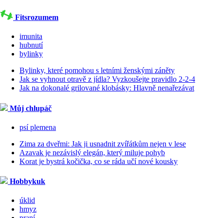
Fitsrozumem
imunita
hubnutí
bylinky
Bylinky, které pomohou s letními ženskými záněty
Jak se vyhnout otravě z jídla? Vyzkoušejte pravidlo 2-2-4
Jak na dokonalé grilované klobásky: Hlavně nenařezávat
Můj chlupáč
psí plemena
Zima za dveřmi: Jak ji usnadnit zvířátkům nejen v lese
Azavak je nezávislý elegán, který miluje pohyb
Korat je bystrá kočička, co se ráda učí nové kousky
Hobbykuk
úklid
hmyz
praní